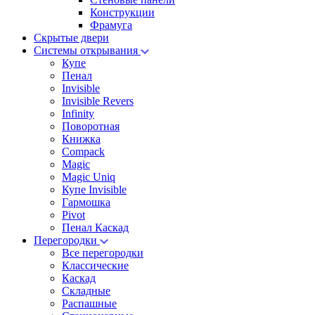
Конструкции
Фрамуга
Скрытые двери
Системы открывания
Купе
Пенал
Invisible
Invisible Revers
Infinity
Поворотная
Книжка
Compack
Magic
Magic Uniq
Купе Invisible
Гармошка
Pivot
Пенал Каскад
Перегородки
Все перегородки
Классические
Каскад
Складные
Распашные