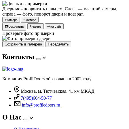
Дверь можно двигать пальцем. Слева — масштаб камеры,
справа — фото, поворот двери и возврат.
+
−
камера
камера
📷
↻
↩
сохранить
дверь
на сайт
Проверьте фото примерки
Сохранить в галерею
Переделать
Контакты
Компания ProfilDoors образована в 2002 году.
Москва, м. Тютчевская, 41 км МКАД
7(495)664-50-77
info@profiledoors.ru
О Нас