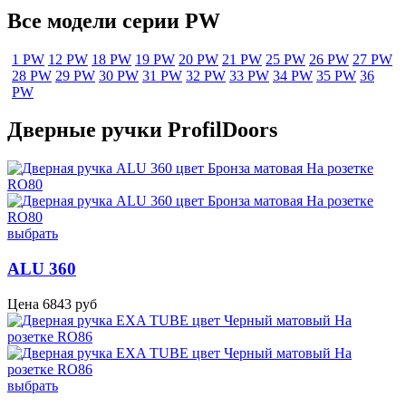
Все модели серии PW
1 PW
12 PW
18 PW
19 PW
20 PW
21 PW
25 PW
26 PW
27 PW
28 PW
29 PW
30 PW
31 PW
32 PW
33 PW
34 PW
35 PW
36
PW
Дверные ручки ProfilDoors
выбрать
ALU 360
Цена
6843
руб
выбрать