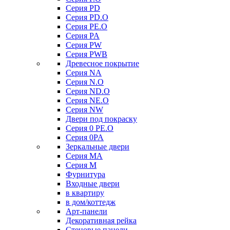
Серия PD
Серия PD.O
Серия PE.O
Серия PA
Серия PW
Серия PWB
Древесное покрытие
Серия NA
Серия N.O
Серия ND.O
Серия NE.O
Серия NW
Двери под покраску
Серия 0 PE.O
Серия 0PA
Зеркальные двери
Серия MA
Серия M
Фурнитура
Входные двери
в квартиру
в дом/коттедж
Арт-панели
Декоративная рейка
Стеновые панели