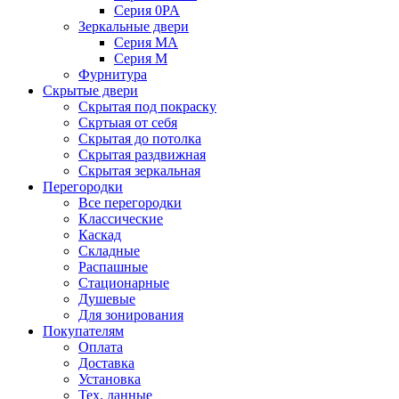
Серия 0PA
Зеркальные двери
Серия MA
Серия M
Фурнитура
Скрытые двери
Скрытая под покраску
Скртыая от себя
Скрытая до потолка
Скрытая раздвижная
Скрытая зеркальная
Перегородки
Все перегородки
Классические
Каскад
Складные
Распашные
Стационарные
Душевые
Для зонирования
Покупателям
Оплата
Доставка
Установка
Тех. данные