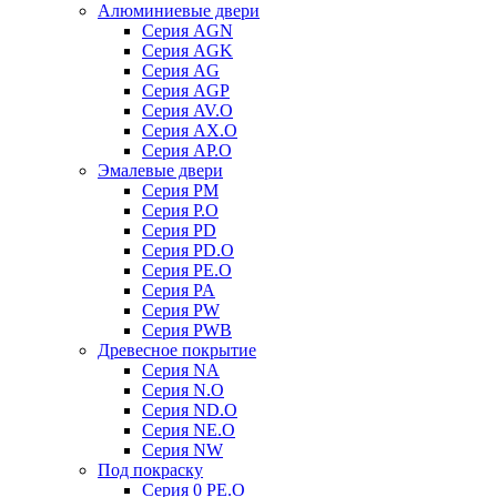
Алюминиевые двери
Серия AGN
Серия AGK
Серия AG
Серия AGP
Серия AV.O
Серия AX.O
Серия AP.O
Эмалевые двери
Серия PM
Серия P.O
Серия PD
Серия PD.O
Серия PE.O
Серия PA
Серия PW
Серия PWB
Древесное покрытие
Серия NA
Серия N.O
Серия ND.O
Серия NE.O
Серия NW
Под покраску
Серия 0 PE.O