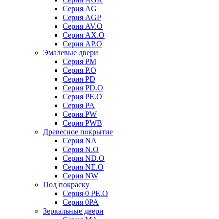
Серия AG
Серия AGP
Серия AV.O
Серия AX.O
Серия AP.O
Эмалевые двери
Серия PM
Серия P.O
Серия PD
Серия PD.O
Серия PE.O
Серия PA
Серия PW
Серия PWB
Древесное покрытие
Серия NA
Серия N.O
Серия ND.O
Серия NE.O
Серия NW
Под покраску
Серия 0 PE.O
Серия 0PA
Зеркальные двери