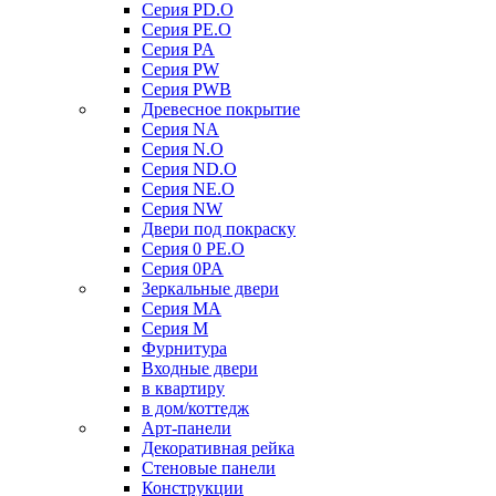
Серия PD.O
Серия PE.O
Серия PA
Серия PW
Серия PWB
Древесное покрытие
Серия NA
Серия N.O
Серия ND.O
Серия NE.O
Серия NW
Двери под покраску
Серия 0 PE.O
Серия 0PA
Зеркальные двери
Серия MA
Серия M
Фурнитура
Входные двери
в квартиру
в дом/коттедж
Арт-панели
Декоративная рейка
Стеновые панели
Конструкции