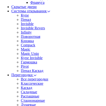
Фрамуга
Скрытые двери
Системы открывания
Купе
Пенал
Invisible
Invisible Revers
Infinity
Поворотная
Книжка
Compack
Magic
Magic Uniq
Купе Invisible
Гармошка
Pivot
Пенал Каскад
Перегородки
Все перегородки
Классические
Каскад
Складные
Распашные
Стационарные
Душевые