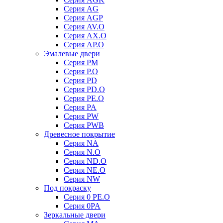
Серия AG
Серия AGP
Серия AV.O
Серия AX.O
Серия AP.O
Эмалевые двери
Серия PM
Серия P.O
Серия PD
Серия PD.O
Серия PE.O
Серия PA
Серия PW
Серия PWB
Древесное покрытие
Серия NA
Серия N.O
Серия ND.O
Серия NE.O
Серия NW
Под покраску
Серия 0 PE.O
Серия 0PA
Зеркальные двери