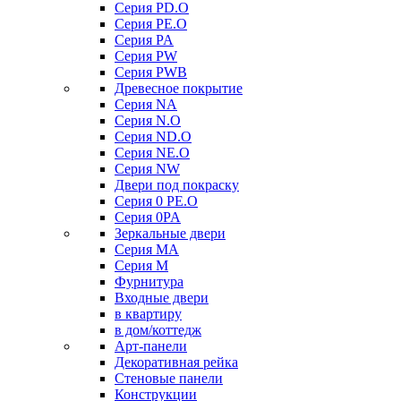
Серия PD.O
Серия PE.O
Серия PA
Серия PW
Серия PWB
Древесное покрытие
Серия NA
Серия N.O
Серия ND.O
Серия NE.O
Серия NW
Двери под покраску
Серия 0 PE.O
Серия 0PA
Зеркальные двери
Серия MA
Серия M
Фурнитура
Входные двери
в квартиру
в дом/коттедж
Арт-панели
Декоративная рейка
Стеновые панели
Конструкции