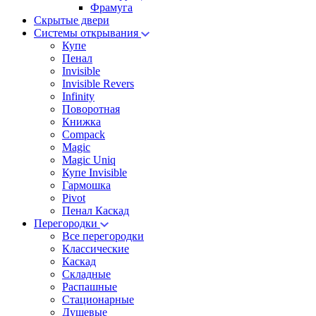
Фрамуга
Скрытые двери
Системы открывания
Купе
Пенал
Invisible
Invisible Revers
Infinity
Поворотная
Книжка
Compack
Magic
Magic Uniq
Купе Invisible
Гармошка
Pivot
Пенал Каскад
Перегородки
Все перегородки
Классические
Каскад
Складные
Распашные
Стационарные
Душевые