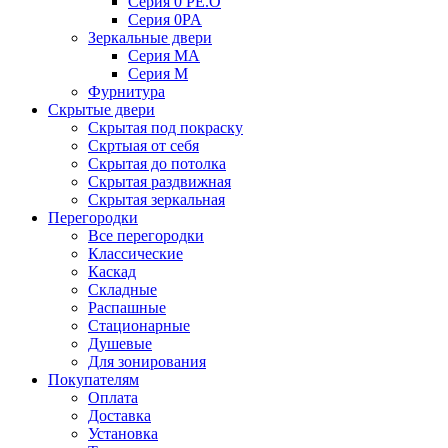
Серия 0 PE.O
Серия 0PA
Зеркальные двери
Серия MA
Серия M
Фурнитура
Скрытые двери
Скрытая под покраску
Скртыая от себя
Скрытая до потолка
Скрытая раздвижная
Скрытая зеркальная
Перегородки
Все перегородки
Классические
Каскад
Складные
Распашные
Стационарные
Душевые
Для зонирования
Покупателям
Оплата
Доставка
Установка