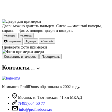
Дверь можно двигать пальцем. Слева — масштаб камеры,
справа — фото, поворот двери и возврат.
+
−
камера
камера
📷
↻
↩
сохранить
дверь
на сайт
Проверьте фото примерки
Сохранить в галерею
Переделать
Контакты
Компания ProfilDoors образована в 2002 году.
Москва, м. Тютчевская, 41 км МКАД
7(495)664-50-77
info@profiledoors.ru