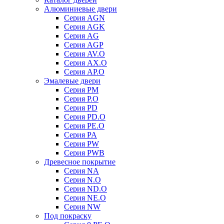
Алюминиевые двери
Серия AGN
Серия AGK
Серия AG
Серия AGP
Серия AV.O
Серия AX.O
Серия AP.O
Эмалевые двери
Серия PM
Серия P.O
Серия PD
Серия PD.O
Серия PE.O
Серия PA
Серия PW
Серия PWB
Древесное покрытие
Серия NA
Серия N.O
Серия ND.O
Серия NE.O
Серия NW
Под покраску