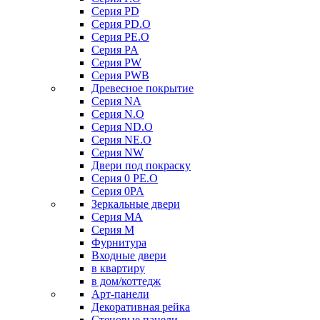
Серия PD
Серия PD.O
Серия PE.O
Серия PA
Серия PW
Серия PWB
Древесное покрытие
Серия NA
Серия N.O
Серия ND.O
Серия NE.O
Серия NW
Двери под покраску
Серия 0 PE.O
Серия 0PA
Зеркальные двери
Серия MA
Серия M
Фурнитура
Входные двери
в квартиру
в дом/коттедж
Арт-панели
Декоративная рейка
Стеновые панели