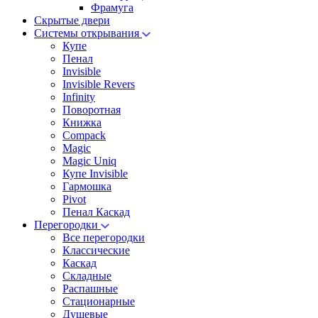
Фрамуга
Скрытые двери
Системы открывания
Купе
Пенал
Invisible
Invisible Revers
Infinity
Поворотная
Книжка
Compack
Magic
Magic Uniq
Купе Invisible
Гармошка
Pivot
Пенал Каскад
Перегородки
Все перегородки
Классические
Каскад
Складные
Распашные
Стационарные
Душевые