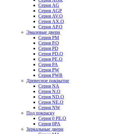
Серия AG
Серия AGP
Серия AV.O
Серия AX.O
Серия AP.O
Эмалевые двери
Серия PM
Серия P.O
Серия PD
Серия PD.O
Серия PE.O
Серия PA
Серия PW
Серия PWB
Древесное покрытие
Серия NA
Серия N.O
Серия ND.O
Серия NE.O
Серия NW
Под покраску
Серия 0 PE.O
Серия 0PA
Зеркальные двери