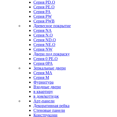
Серия PD.O
Серия PE.O
Серия PA
Серия PW
Серия PWB
Древесное покрытие
Серия NA
Серия N.O
Серия ND.O
Серия NE.O
Серия NW
Двери под покраску
Серия 0 PE.O
Серия 0PA
Зеркальные двери
Серия MA
Серия M
Фурнитура
Входные двери
в квартиру
в дом/коттедж
Арт-панели
Декоративная рейка
Стеновые панели
Конструкции