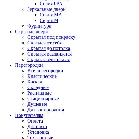
Серия 0PA
Зеркальные двери
Серия MA
Серия M
Фурнитура
Скрытые двери
Скрытая под покраску
Скртыая от себя
Скрытая до потолка
Скрытая раздвижная
Скрытая зеркальная
Перегородки
Все перегородки
Классические
Каскад
Складные
Распашные
Стационарные
Душевые
Для зонирования
Покупателям
Оплата
Доставка
Установка
Тех. данные