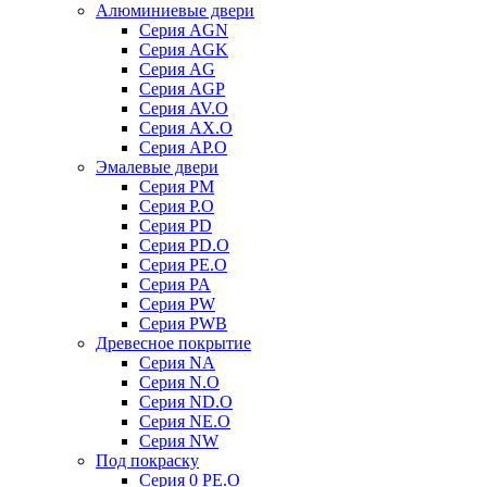
Алюминиевые двери
Серия AGN
Серия AGK
Серия AG
Серия AGP
Серия AV.O
Серия AX.O
Серия AP.O
Эмалевые двери
Серия PM
Серия P.O
Серия PD
Серия PD.O
Серия PE.O
Серия PA
Серия PW
Серия PWB
Древесное покрытие
Серия NA
Серия N.O
Серия ND.O
Серия NE.O
Серия NW
Под покраску
Серия 0 PE.O