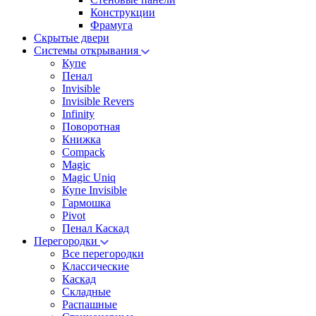
Конструкции
Фрамуга
Скрытые двери
Системы открывания
Купе
Пенал
Invisible
Invisible Revers
Infinity
Поворотная
Книжка
Compack
Magic
Magic Uniq
Купе Invisible
Гармошка
Pivot
Пенал Каскад
Перегородки
Все перегородки
Классические
Каскад
Складные
Распашные