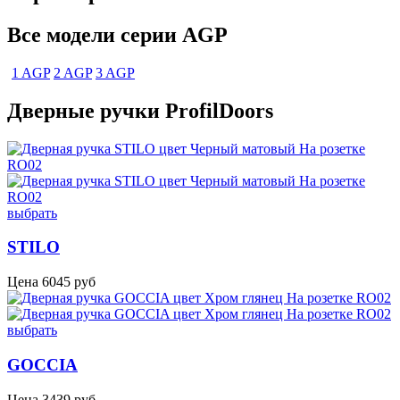
Все модели серии AGP
1 AGP
2 AGP
3 AGP
Дверные ручки ProfilDoors
выбрать
STILO
Цена
6045
руб
выбрать
GOCCIA
Цена
3439
руб