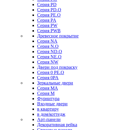
Серия PD
Серия PD.O
Серия PE.O
Серия PA
Серия PW
Серия PWB
Древесное покрытие
Серия NA
Серия N.O
Серия ND.O
Серия NE.O
Серия NW
Двери под покраску
Серия 0 PE.O
Серия 0PA
Зеркальные двери
Серия MA
Серия M
Фурнитура
Входные двери
в квартиру
в дом/коттедж
Арт-панели
Декоративная рейка
Стеновые панели