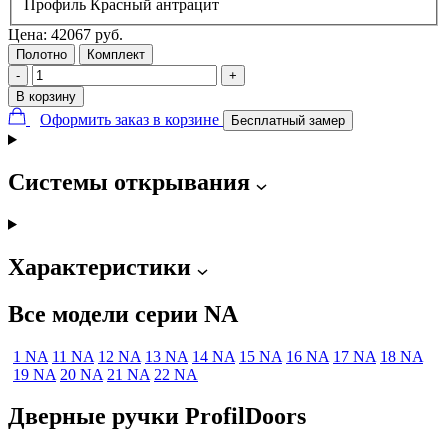
Профиль Красный антрацит
Цена:
42067
руб.
Полотно
Комплект
-
+
В корзину
Оформить заказ в корзине
Бесплатный замер
Системы открывания
Характеристики
Все модели серии NA
1 NA
11 NA
12 NA
13 NA
14 NA
15 NA
16 NA
17 NA
18 NA
19 NA
20 NA
21 NA
22 NA
Дверные ручки ProfilDoors