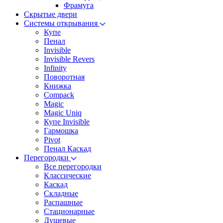
Фрамуга
Скрытые двери
Системы открывания
Купе
Пенал
Invisible
Invisible Revers
Infinity
Поворотная
Книжка
Compack
Magic
Magic Uniq
Купе Invisible
Гармошка
Pivot
Пенал Каскад
Перегородки
Все перегородки
Классические
Каскад
Складные
Распашные
Стационарные
Душевые