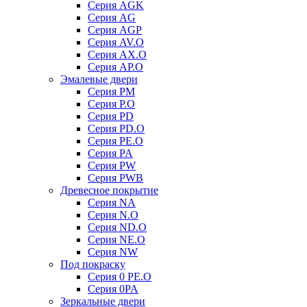
Серия AGK
Серия AG
Серия AGP
Серия AV.O
Серия AX.O
Серия AP.O
Эмалевые двери
Серия PM
Серия P.O
Серия PD
Серия PD.O
Серия PE.O
Серия PA
Серия PW
Серия PWB
Древесное покрытие
Серия NA
Серия N.O
Серия ND.O
Серия NE.O
Серия NW
Под покраску
Серия 0 PE.O
Серия 0PA
Зеркальные двери