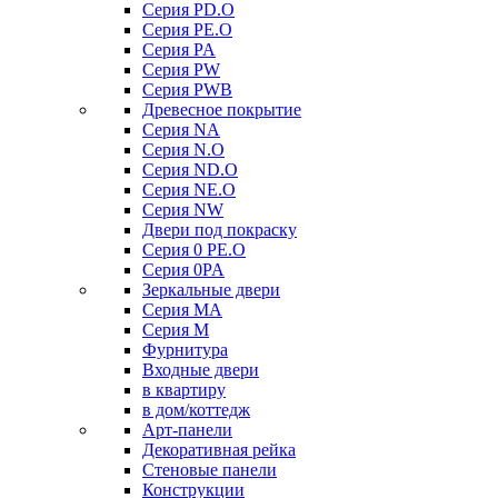
Серия PD.O
Серия PE.O
Серия PA
Серия PW
Серия PWB
Древесное покрытие
Серия NA
Серия N.O
Серия ND.O
Серия NE.O
Серия NW
Двери под покраску
Серия 0 PE.O
Серия 0PA
Зеркальные двери
Серия MA
Серия M
Фурнитура
Входные двери
в квартиру
в дом/коттедж
Арт-панели
Декоративная рейка
Стеновые панели
Конструкции