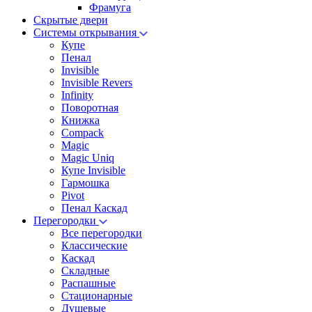
Фрамуга
Скрытые двери
Системы открывания
Купе
Пенал
Invisible
Invisible Revers
Infinity
Поворотная
Книжка
Compack
Magic
Magic Uniq
Купе Invisible
Гармошка
Pivot
Пенал Каскад
Перегородки
Все перегородки
Классические
Каскад
Складные
Распашные
Стационарные
Душевые