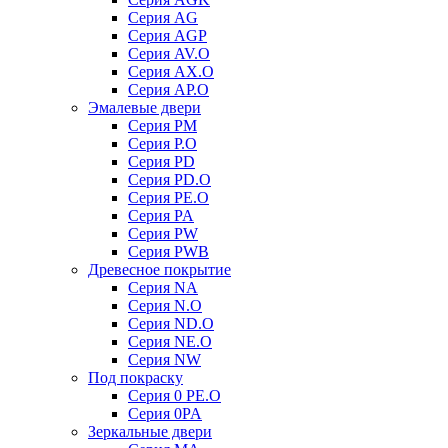
Серия AG
Серия AGP
Серия AV.O
Серия AX.O
Серия AP.O
Эмалевые двери
Серия PM
Серия P.O
Серия PD
Серия PD.O
Серия PE.O
Серия PA
Серия PW
Серия PWB
Древесное покрытие
Серия NA
Серия N.O
Серия ND.O
Серия NE.O
Серия NW
Под покраску
Серия 0 PE.O
Серия 0PA
Зеркальные двери