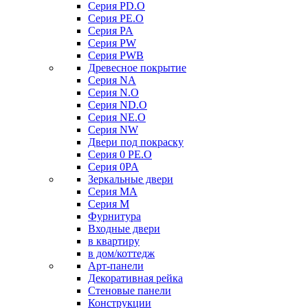
Серия PD.O
Серия PE.O
Серия PA
Серия PW
Серия PWB
Древесное покрытие
Серия NA
Серия N.O
Серия ND.O
Серия NE.O
Серия NW
Двери под покраску
Серия 0 PE.O
Серия 0PA
Зеркальные двери
Серия MA
Серия M
Фурнитура
Входные двери
в квартиру
в дом/коттедж
Арт-панели
Декоративная рейка
Стеновые панели
Конструкции