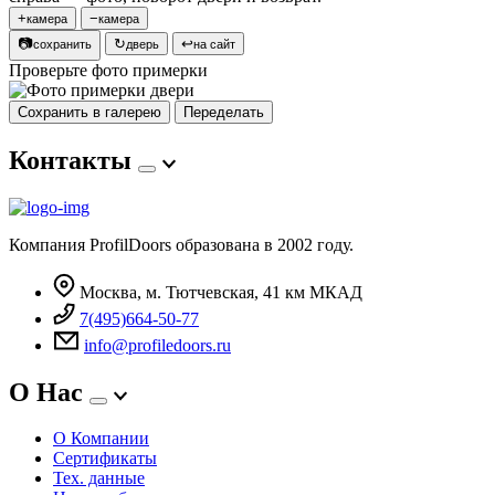
+
−
камера
камера
📷
↻
↩
сохранить
дверь
на сайт
Проверьте фото примерки
Сохранить в галерею
Переделать
Контакты
Компания ProfilDoors образована в 2002 году.
Москва, м. Тютчевская, 41 км МКАД
7(495)664-50-77
info@profiledoors.ru
О Нас
О Компании
Сертификаты
Тех. данные