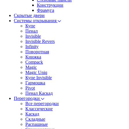
Конструкции
Фрамуга
Скрытые двери
Системы открывания
Купе
Пенал
Invisible
Invisible Revers
Infinity
Поворотная
Книжка
Compack
Magic
Magic Uniq
Купе Invisible
Гармошка
Pivot
Пенал Каскад
Перегородки
Все перегородки
Классические
Каскад
Складные
Распашные