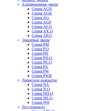
Алюминиевые двери
Серия AGN
Серия AGK
Серия AG
Серия AGP
Серия AV.O
Серия AX.O
Серия AP.O
Эмалевые двери
Серия PM
Серия P.O
Серия PD
Серия PD.O
Серия PE.O
Серия PA
Серия PW
Серия PWB
Древесное покрытие
Серия NA
Серия N.O
Серия ND.O
Серия NE.O
Серия NW
Под покраску