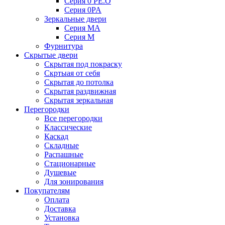
Серия 0 PE.O
Серия 0PA
Зеркальные двери
Серия MA
Серия M
Фурнитура
Скрытые двери
Скрытая под покраску
Скртыая от себя
Скрытая до потолка
Скрытая раздвижная
Скрытая зеркальная
Перегородки
Все перегородки
Классические
Каскад
Складные
Распашные
Стационарные
Душевые
Для зонирования
Покупателям
Оплата
Доставка
Установка