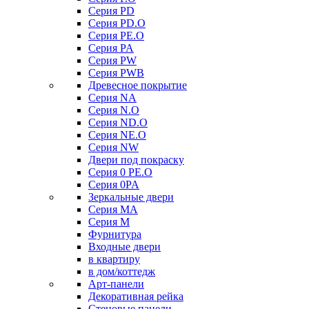
Серия PD
Серия PD.O
Серия PE.O
Серия PA
Серия PW
Серия PWB
Древесное покрытие
Серия NA
Серия N.O
Серия ND.O
Серия NE.O
Серия NW
Двери под покраску
Серия 0 PE.O
Серия 0PA
Зеркальные двери
Серия MA
Серия M
Фурнитура
Входные двери
в квартиру
в дом/коттедж
Арт-панели
Декоративная рейка
Стеновые панели