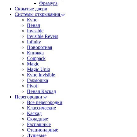
Фрамуга
Скрытые двери
Системы открывания
Купе
Пенал
Invisible
Invisible Revers
Infinity
Поворотная
Книжка
Compack
Magic
Magic Uniq
Купе Invisible
Гармошка
Pivot
Пенал Каскад
Перегородки
Все перегородки
Классические
Каскад
Складные
Распашные
Стационарные
Душевые