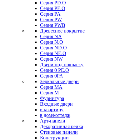
Серия PD.O
Серия PE.O
Серия PA
Серия PW
Серия PWB
Древесное покрытие
Серия NA
Серия N.O
Серия ND.O
Серия NE.O
Серия NW
Двери под покраску
Серия 0 PE.O
Серия 0PA
Зеркальные двери
Серия MA
Серия M
Фурнитура
Входные двери
в квартиру
в дом/коттедж
Арт-панели
Декоративная рейка
Стеновые панели
Конструкции