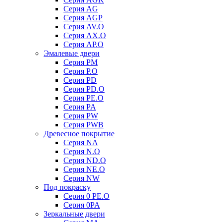
Серия AG
Серия AGP
Серия AV.O
Серия AX.O
Серия AP.O
Эмалевые двери
Серия PM
Серия P.O
Серия PD
Серия PD.O
Серия PE.O
Серия PA
Серия PW
Серия PWB
Древесное покрытие
Серия NA
Серия N.O
Серия ND.O
Серия NE.O
Серия NW
Под покраску
Серия 0 PE.O
Серия 0PA
Зеркальные двери