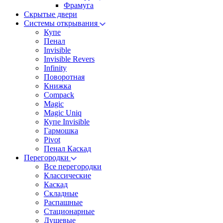
Фрамуга
Скрытые двери
Системы открывания
Купе
Пенал
Invisible
Invisible Revers
Infinity
Поворотная
Книжка
Compack
Magic
Magic Uniq
Купе Invisible
Гармошка
Pivot
Пенал Каскад
Перегородки
Все перегородки
Классические
Каскад
Складные
Распашные
Стационарные
Душевые