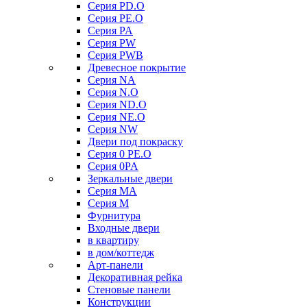
Серия PD.O
Серия PE.O
Серия PA
Серия PW
Серия PWB
Древесное покрытие
Серия NA
Серия N.O
Серия ND.O
Серия NE.O
Серия NW
Двери под покраску
Серия 0 PE.O
Серия 0PA
Зеркальные двери
Серия MA
Серия M
Фурнитура
Входные двери
в квартиру
в дом/коттедж
Арт-панели
Декоративная рейка
Стеновые панели
Конструкции