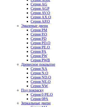
Серия AG
Серия AGP
Серия AV.O
Серия AX.O
Серия AP.O
Эмалевые двери
Серия PM
Серия P.O
Серия PD
Серия PD.O
Серия PE.O
Серия PA
Серия PW
Серия PWB
Древесное покрытие
Серия NA
Серия N.O
Серия ND.O
Серия NE.O
Серия NW
Под покраску
Серия 0 PE.O
Серия 0PA
Зеркальные двери