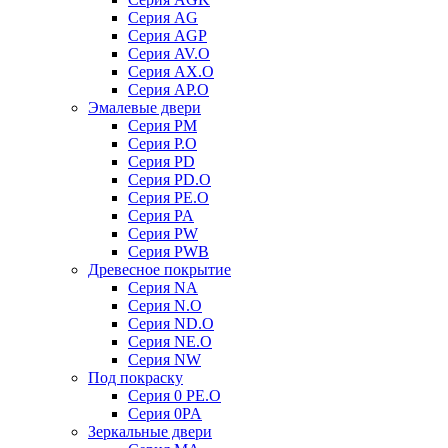
Серия AG
Серия AGP
Серия AV.O
Серия AX.O
Серия AP.O
Эмалевые двери
Серия PM
Серия P.O
Серия PD
Серия PD.O
Серия PE.O
Серия PA
Серия PW
Серия PWB
Древесное покрытие
Серия NA
Серия N.O
Серия ND.O
Серия NE.O
Серия NW
Под покраску
Серия 0 PE.O
Серия 0PA
Зеркальные двери