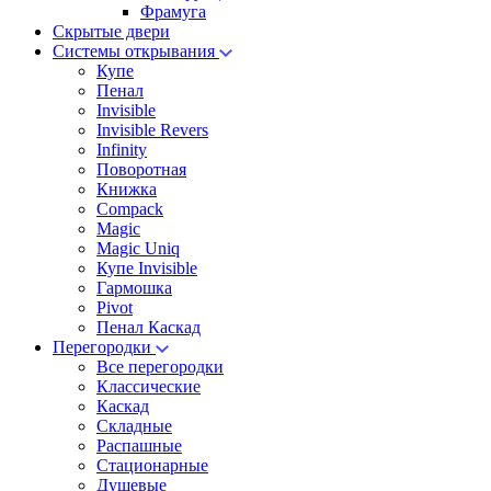
Фрамуга
Скрытые двери
Системы открывания
Купе
Пенал
Invisible
Invisible Revers
Infinity
Поворотная
Книжка
Compack
Magic
Magic Uniq
Купе Invisible
Гармошка
Pivot
Пенал Каскад
Перегородки
Все перегородки
Классические
Каскад
Складные
Распашные
Стационарные
Душевые