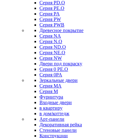
Серия PD.O
Серия PE.O
Серия PA
Серия PW
Серия PWB
Древесное покрытие
Серия NA
Серия N.O
Серия ND.O
Серия NE.O
Серия NW
Двери под покраску
Серия 0 PE.O
Серия 0PA
Зеркальные двери
Серия MA
Серия M
Фурнитура
Входные двери
в квартиру
в дом/коттедж
Арт-панели
Декоративная рейка
Стеновые панели
Конструкции