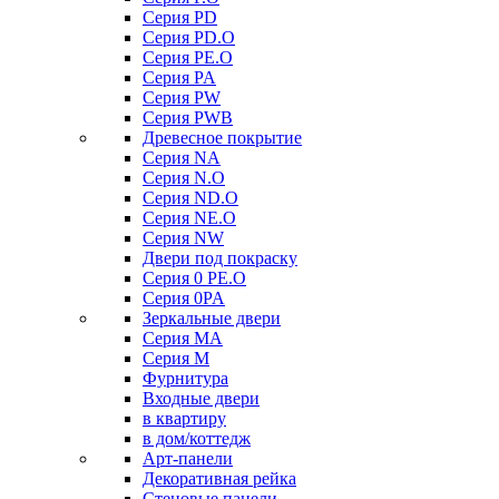
Серия PD
Серия PD.O
Серия PE.O
Серия PA
Серия PW
Серия PWB
Древесное покрытие
Серия NA
Серия N.O
Серия ND.O
Серия NE.O
Серия NW
Двери под покраску
Серия 0 PE.O
Серия 0PA
Зеркальные двери
Серия MA
Серия M
Фурнитура
Входные двери
в квартиру
в дом/коттедж
Арт-панели
Декоративная рейка
Стеновые панели