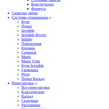
Конструкции
Фрамуга
Скрытые двери
Системы открывания
Купе
Пенал
Invisible
Invisible Revers
Infinity
Поворотная
Книжка
Compack
Magic
Magic Uniq
Купе Invisible
Гармошка
Pivot
Пенал Каскад
Перегородки
Все перегородки
Классические
Каскад
Складные
Распашные