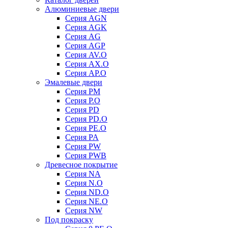
Алюминиевые двери
Серия AGN
Серия AGK
Серия AG
Серия AGP
Серия AV.O
Серия AX.O
Серия AP.O
Эмалевые двери
Серия PM
Серия P.O
Серия PD
Серия PD.O
Серия PE.O
Серия PA
Серия PW
Серия PWB
Древесное покрытие
Серия NA
Серия N.O
Серия ND.O
Серия NE.O
Серия NW
Под покраску