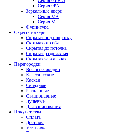
Серия 0 PE.O
Серия 0PA
Зеркальные двери
Серия MA
Серия M
Фурнитура
Скрытые двери
Скрытая под покраску
Скртыая от себя
Скрытая до потолка
Скрытая раздвижная
Скрытая зеркальная
Перегородки
Все перегородки
Классические
Каскад
Складные
Распашные
Стационарные
Душевые
Для зонирования
Покупателям
Оплата
Доставка
Установка