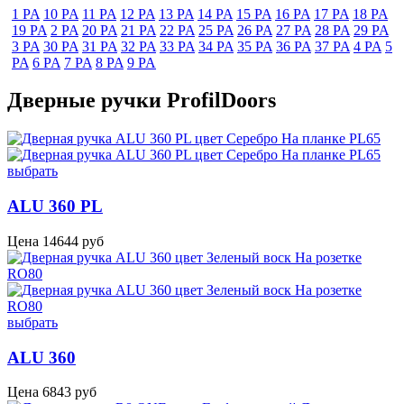
1 PA
10 PA
11 PA
12 PA
13 PA
14 PA
15 PA
16 PA
17 PA
18 PA
19 PA
2 PA
20 PA
21 PA
22 PA
25 PA
26 PA
27 PA
28 PA
29 PA
3 PA
30 PA
31 PA
32 PA
33 PA
34 PA
35 PA
36 PA
37 PA
4 PA
5
PA
6 PA
7 PA
8 PA
9 PA
Дверные ручки ProfilDoors
выбрать
ALU 360 PL
Цена
14644
руб
выбрать
ALU 360
Цена
6843
руб