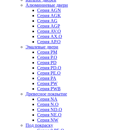
Алюминиевые двери
Серия AGN
Серия AGK
Серия AG
Серия AGP
Серия AV.O
Серия AX.O
Серия AP.O
Эмалевые двери
Серия PM
Серия P.O
Серия PD
Серия PD.O
Серия PE.O
Серия PA
Серия PW
Серия PWB
Древесное покрытие
Серия NA
Серия N.O
Серия ND.O
Серия NE.O
Серия NW
Под покраску