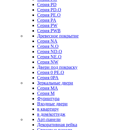
Серия PD
Серия PD.O
Серия PE.O
Серия PA
Серия PW
Серия PWB
Древесное покрытие
Серия NA
Серия N.O
Серия ND.O
Серия NE.O
Серия NW
Двери под покраску
Серия 0 PE.O
Серия 0PA
Зеркальные двери
Серия MA
Серия M
Фурнитура
Входные двери
в квартиру
в дом/коттедж
Арт-панели
Декоративная рейка
Стеновые панели