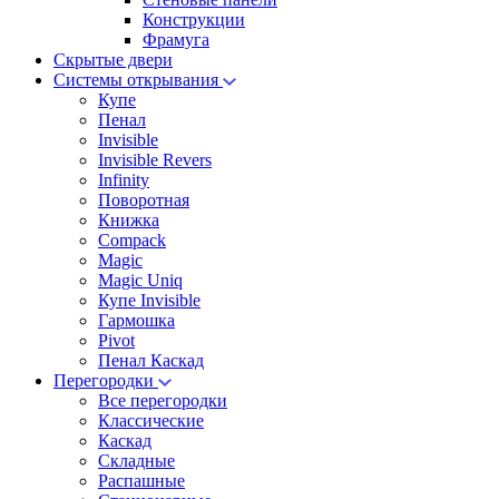
Конструкции
Фрамуга
Скрытые двери
Системы открывания
Купе
Пенал
Invisible
Invisible Revers
Infinity
Поворотная
Книжка
Compack
Magic
Magic Uniq
Купе Invisible
Гармошка
Pivot
Пенал Каскад
Перегородки
Все перегородки
Классические
Каскад
Складные
Распашные