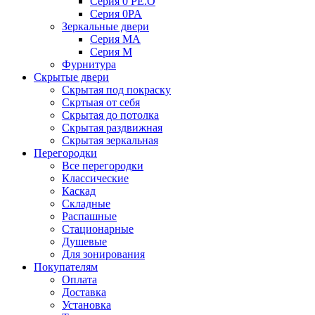
Серия 0 PE.O
Серия 0PA
Зеркальные двери
Серия MA
Серия M
Фурнитура
Скрытые двери
Скрытая под покраску
Скртыая от себя
Скрытая до потолка
Скрытая раздвижная
Скрытая зеркальная
Перегородки
Все перегородки
Классические
Каскад
Складные
Распашные
Стационарные
Душевые
Для зонирования
Покупателям
Оплата
Доставка
Установка