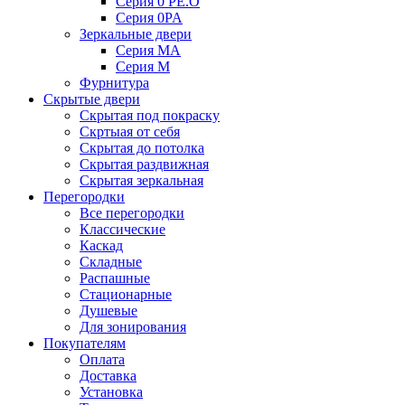
Серия 0 PE.O
Серия 0PA
Зеркальные двери
Серия MA
Серия M
Фурнитура
Скрытые двери
Скрытая под покраску
Скртыая от себя
Скрытая до потолка
Скрытая раздвижная
Скрытая зеркальная
Перегородки
Все перегородки
Классические
Каскад
Складные
Распашные
Стационарные
Душевые
Для зонирования
Покупателям
Оплата
Доставка
Установка