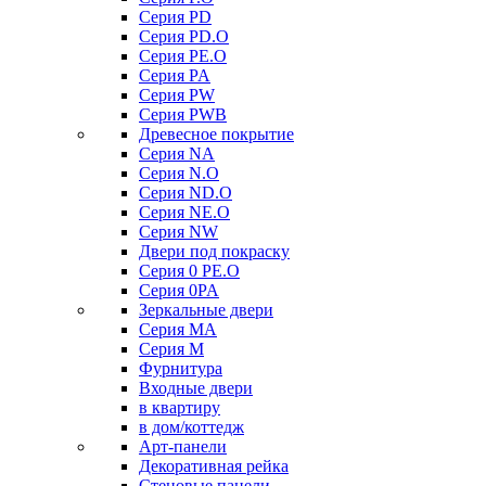
Серия PD
Серия PD.O
Серия PE.O
Серия PA
Серия PW
Серия PWB
Древесное покрытие
Серия NA
Серия N.O
Серия ND.O
Серия NE.O
Серия NW
Двери под покраску
Серия 0 PE.O
Серия 0PA
Зеркальные двери
Серия MA
Серия M
Фурнитура
Входные двери
в квартиру
в дом/коттедж
Арт-панели
Декоративная рейка
Стеновые панели