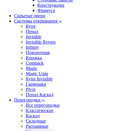
Конструкции
Фрамуга
Скрытые двери
Системы открывания
Купе
Пенал
Invisible
Invisible Revers
Infinity
Поворотная
Книжка
Compack
Magic
Magic Uniq
Купе Invisible
Гармошка
Pivot
Пенал Каскад
Перегородки
Все перегородки
Классические
Каскад
Складные
Распашные