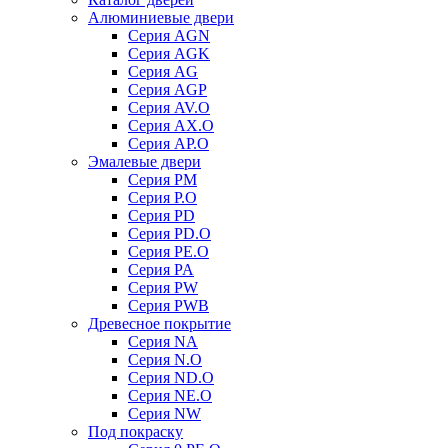
Алюминиевые двери
Серия AGN
Серия AGK
Серия AG
Серия AGP
Серия AV.O
Серия AX.O
Серия AP.O
Эмалевые двери
Серия PM
Серия P.O
Серия PD
Серия PD.O
Серия PE.O
Серия PA
Серия PW
Серия PWB
Древесное покрытие
Серия NA
Серия N.O
Серия ND.O
Серия NE.O
Серия NW
Под покраску