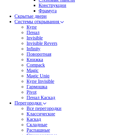
Конструкции
Фрамуга
Скрытые двери
Системы открывания
Купе
Пенал
Invisible
Invisible Revers
Infinity
Поворотная
Книжка
Compack
Magic
Magic Uniq
Купе Invisible
Гармошка
Pivot
Пенал Каскад
Перегородки
Все перегородки
Классические
Каскад
Складные
Распашные