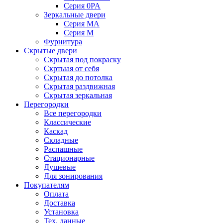
Серия 0PA
Зеркальные двери
Серия MA
Серия M
Фурнитура
Скрытые двери
Скрытая под покраску
Скртыая от себя
Скрытая до потолка
Скрытая раздвижная
Скрытая зеркальная
Перегородки
Все перегородки
Классические
Каскад
Складные
Распашные
Стационарные
Душевые
Для зонирования
Покупателям
Оплата
Доставка
Установка
Тех. данные