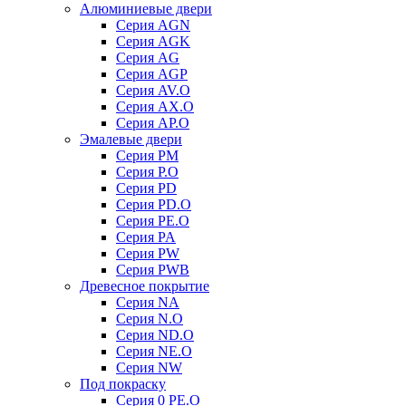
Алюминиевые двери
Серия AGN
Серия AGK
Серия AG
Серия AGP
Серия AV.O
Серия AX.O
Серия AP.O
Эмалевые двери
Серия PM
Серия P.O
Серия PD
Серия PD.O
Серия PE.O
Серия PA
Серия PW
Серия PWB
Древесное покрытие
Серия NA
Серия N.O
Серия ND.O
Серия NE.O
Серия NW
Под покраску
Серия 0 PE.O