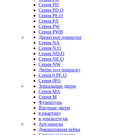
Серия PD
Серия PD.O
Серия PE.O
Серия PA
Серия PW
Серия PWB
Древесное покрытие
Серия NA
Серия N.O
Серия ND.O
Серия NE.O
Серия NW
Двери под покраску
Серия 0 PE.O
Серия 0PA
Зеркальные двери
Серия MA
Серия M
Фурнитура
Входные двери
в квартиру
в дом/коттедж
Арт-панели
Декоративная рейка
Стеновые панели