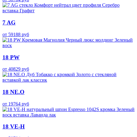
7 AG
от
59188
руб
18 PW
от
40829
руб
18 NE.O
от
19764
руб
18 VE-H