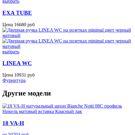
выбрать
EXA TUBE
Цена
16680
руб
выбрать
LINEA WC
Цена
10931
руб
Фурнитура
Другие модели
18 VA-H
от
50704
руб