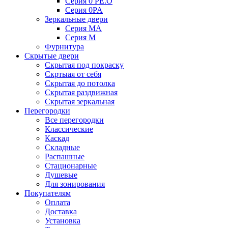
Серия 0 PE.O
Серия 0PA
Зеркальные двери
Серия MA
Серия M
Фурнитура
Скрытые двери
Скрытая под покраску
Скртыая от себя
Скрытая до потолка
Скрытая раздвижная
Скрытая зеркальная
Перегородки
Все перегородки
Классические
Каскад
Складные
Распашные
Стационарные
Душевые
Для зонирования
Покупателям
Оплата
Доставка
Установка