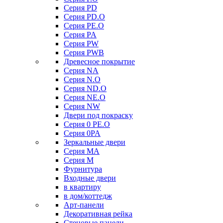
Серия PD
Серия PD.O
Серия PE.O
Серия PA
Серия PW
Серия PWB
Древесное покрытие
Серия NA
Серия N.O
Серия ND.O
Серия NE.O
Серия NW
Двери под покраску
Серия 0 PE.O
Серия 0PA
Зеркальные двери
Серия MA
Серия M
Фурнитура
Входные двери
в квартиру
в дом/коттедж
Арт-панели
Декоративная рейка
Стеновые панели