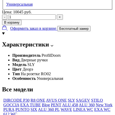
Универсальная
Цена:
10045
руб.
-
+
В корзину
Оформить заказ в корзине
Бесплатный замер
Характеристики
Производитель
ProfilDoors
Вид
Дверные ручки
Модель
SLY
Цвет
Деорэ
Тип
На розетке RO02
Особенность
Универсальная
Все модели
DIRCODE P30
R8 ONE
AVUS ONE
SLY
SAGEV
STILO
GOCCIA
EXA TUBE
Blog
PENT
ALU 458
ALU 360
New York
PURA
PUNTO
SIX
ALU 360 PL
WAVE
LINEA WC
EXA WC
612 WC