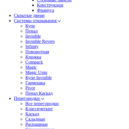
Конструкции
Фрамуга
Скрытые двери
Системы открывания
Купе
Пенал
Invisible
Invisible Revers
Infinity
Поворотная
Книжка
Compack
Magic
Magic Uniq
Купе Invisible
Гармошка
Pivot
Пенал Каскад
Перегородки
Все перегородки
Классические
Каскад
Складные
Распашные