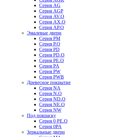
Серия AG
Серия AGP
Серия AV.O
Серия AX.O
Серия AP.O
Эмалевые двери
Серия PM
Серия P.O
Серия PD
Серия PD.O
Серия PE.O
Серия PA
Серия PW
Серия PWB
Древесное покрытие
Серия NA
Серия N.O
Серия ND.O
Серия NE.O
Серия NW
Под покраску
Серия 0 PE.O
Серия 0PA
Зеркальные двери