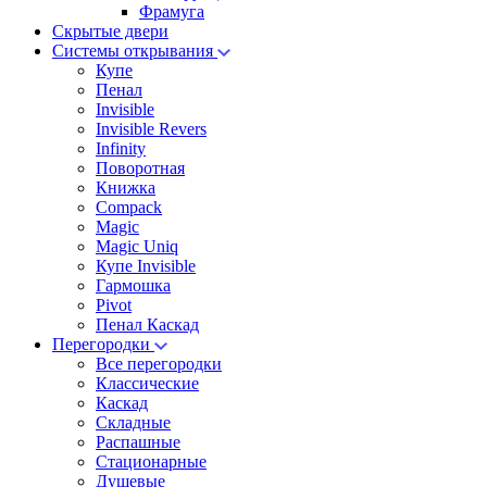
Фрамуга
Скрытые двери
Системы открывания
Купе
Пенал
Invisible
Invisible Revers
Infinity
Поворотная
Книжка
Compack
Magic
Magic Uniq
Купе Invisible
Гармошка
Pivot
Пенал Каскад
Перегородки
Все перегородки
Классические
Каскад
Складные
Распашные
Стационарные
Душевые