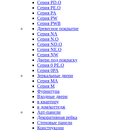
Серия PD.O
Серия PE.O
Серия PA
Серия PW
Серия PWB
Древесное покрытие
Серия NA
Серия N.O
Серия ND.O
Серия NE.O
Серия NW
Двери под покраску
Серия 0 PE.O
Серия 0PA
Зеркальные двери
Серия MA
Серия M
Фурнитура
Входные двери
в квартиру
в дом/коттедж
Арт-панели
Декоративная рейка
Стеновые панели
Конструкции