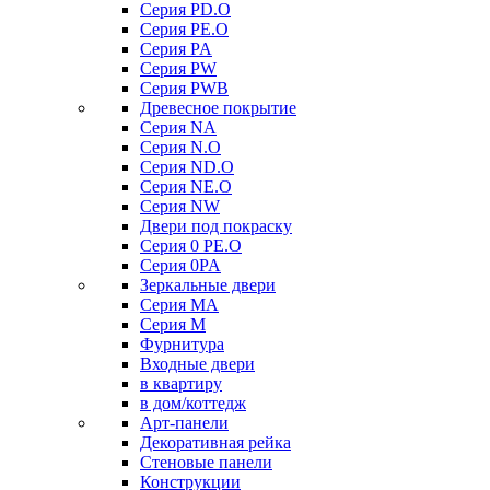
Серия PD.O
Серия PE.O
Серия PA
Серия PW
Серия PWB
Древесное покрытие
Серия NA
Серия N.O
Серия ND.O
Серия NE.O
Серия NW
Двери под покраску
Серия 0 PE.O
Серия 0PA
Зеркальные двери
Серия MA
Серия M
Фурнитура
Входные двери
в квартиру
в дом/коттедж
Арт-панели
Декоративная рейка
Стеновые панели
Конструкции