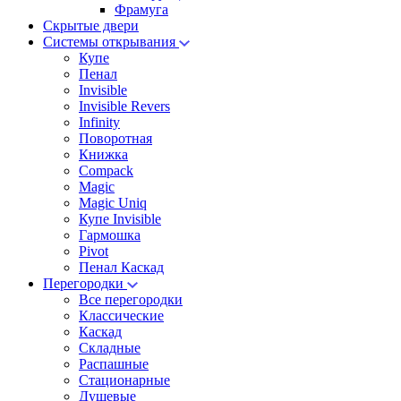
Фрамуга
Скрытые двери
Системы открывания
Купе
Пенал
Invisible
Invisible Revers
Infinity
Поворотная
Книжка
Compack
Magic
Magic Uniq
Купе Invisible
Гармошка
Pivot
Пенал Каскад
Перегородки
Все перегородки
Классические
Каскад
Складные
Распашные
Стационарные
Душевые