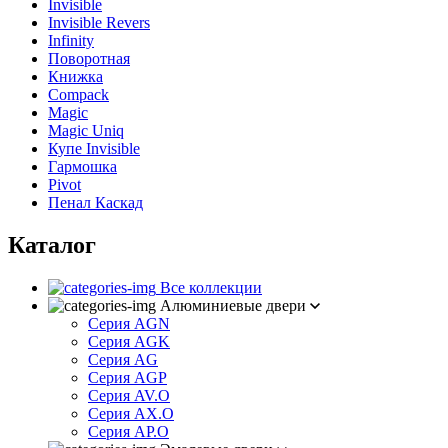
Invisible
Invisible Revers
Infinity
Поворотная
Книжка
Compack
Magic
Magic Uniq
Купе Invisible
Гармошка
Pivot
Пенал Каскад
Каталог
Все коллекции
Алюминиевые двери
Серия AGN
Серия AGK
Серия AG
Серия AGP
Серия AV.O
Серия AX.O
Серия AP.O