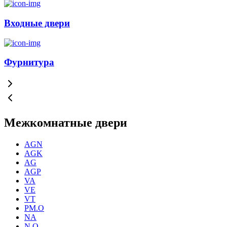
Входные двери
Фурнитура
Межкомнатные двери
AGN
AGK
AG
AGP
VA
VE
VT
PM.O
NA
N.O