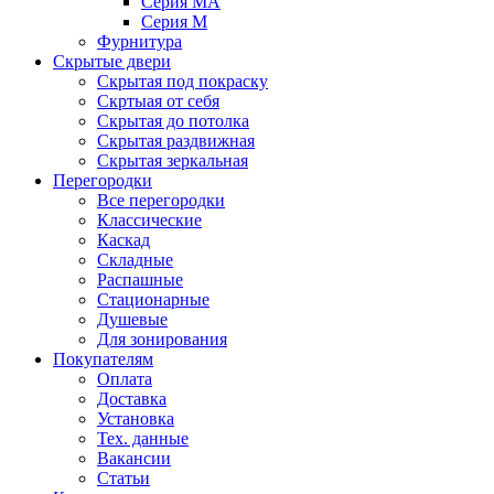
Серия MA
Серия M
Фурнитура
Скрытые двери
Скрытая под покраску
Скртыая от себя
Скрытая до потолка
Скрытая раздвижная
Скрытая зеркальная
Перегородки
Все перегородки
Классические
Каскад
Складные
Распашные
Стационарные
Душевые
Для зонирования
Покупателям
Оплата
Доставка
Установка
Тех. данные
Вакансии
Статьи