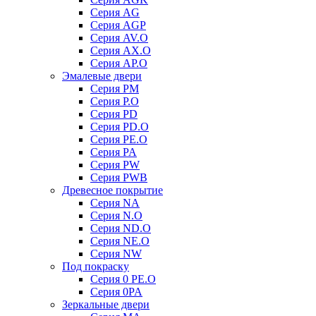
Серия AG
Серия AGP
Серия AV.O
Серия AX.O
Серия AP.O
Эмалевые двери
Серия PM
Серия P.O
Серия PD
Серия PD.O
Серия PE.O
Серия PA
Серия PW
Серия PWB
Древесное покрытие
Серия NA
Серия N.O
Серия ND.O
Серия NE.O
Серия NW
Под покраску
Серия 0 PE.O
Серия 0PA
Зеркальные двери