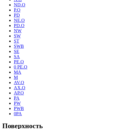
ND.O
P.O
PD
NE.O
PD.O
NW
SW
ST
SWB
SE
SA
PE.O
0 PE.O
MA
M
AV.O
AX.O
AP.O
PA
PW
PWB
0PA
Поверхность