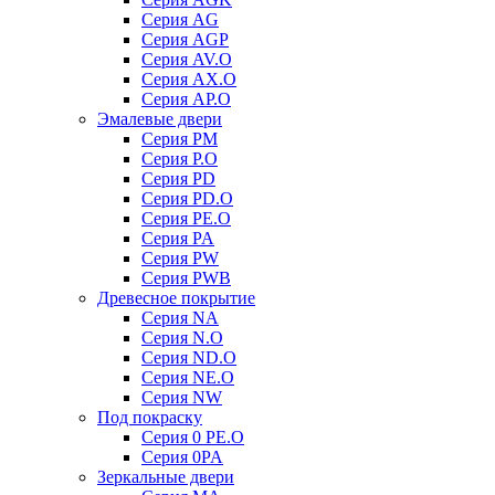
Серия AG
Серия AGP
Серия AV.O
Серия AX.O
Серия AP.O
Эмалевые двери
Серия PM
Серия P.O
Серия PD
Серия PD.O
Серия PE.O
Серия PA
Серия PW
Серия PWB
Древесное покрытие
Серия NA
Серия N.O
Серия ND.O
Серия NE.O
Серия NW
Под покраску
Серия 0 PE.O
Серия 0PA
Зеркальные двери