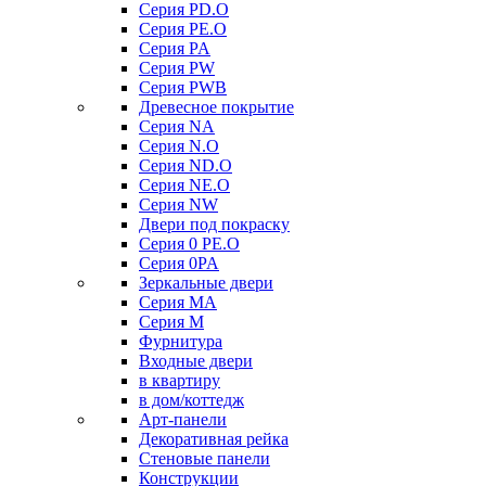
Серия PD.O
Серия PE.O
Серия PA
Серия PW
Серия PWB
Древесное покрытие
Серия NA
Серия N.O
Серия ND.O
Серия NE.O
Серия NW
Двери под покраску
Серия 0 PE.O
Серия 0PA
Зеркальные двери
Серия MA
Серия M
Фурнитура
Входные двери
в квартиру
в дом/коттедж
Арт-панели
Декоративная рейка
Стеновые панели
Конструкции