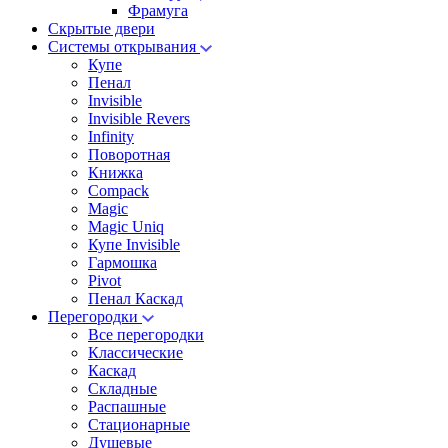
Фрамуга
Скрытые двери
Системы открывания
Купе
Пенал
Invisible
Invisible Revers
Infinity
Поворотная
Книжка
Compack
Magic
Magic Uniq
Купе Invisible
Гармошка
Pivot
Пенал Каскад
Перегородки
Все перегородки
Классические
Каскад
Складные
Распашные
Стационарные
Душевые