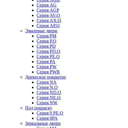
Серия AG
Серия AGP
Серия AV.O
Серия AX.O
Серия AP.O
Эмалевые двери
Серия PM
Серия P.O
Серия PD
Серия PD.O
Серия PE.O
Серия PA
Серия PW
Серия PWB
Древесное покрытие
Серия NA
Серия N.O
Серия ND.O
Серия NE.O
Серия NW
Под покраску
Серия 0 PE.O
Серия 0PA
Зеркальные двери