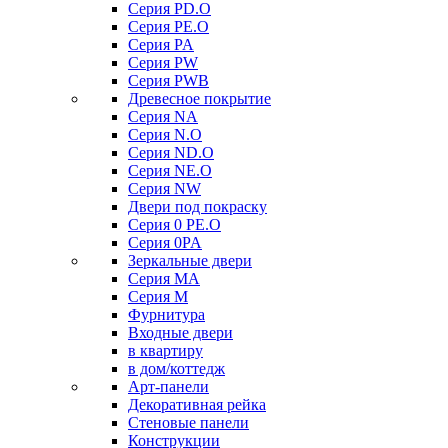
Серия PD.O
Серия PE.O
Серия PA
Серия PW
Серия PWB
Древесное покрытие
Серия NA
Серия N.O
Серия ND.O
Серия NE.O
Серия NW
Двери под покраску
Серия 0 PE.O
Серия 0PA
Зеркальные двери
Серия MA
Серия M
Фурнитура
Входные двери
в квартиру
в дом/коттедж
Арт-панели
Декоративная рейка
Стеновые панели
Конструкции