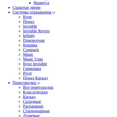
Фрамуга
Скрытые двери
Системы открывания
Купе
Пенал
Invisible
Invisible Revers
Infinity
Поворотная
Книжка
Compack
Magic
Magic Uniq
Купе Invisible
Гармошка
Pivot
Пенал Каскад
Перегородки
Все перегородки
Классические
Каскад
Складные
Распашные
Стационарные
Душевые