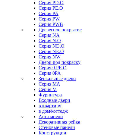
Серия PD.O
Серия PE.O
Серия PA
Серия PW
Серия PWB
Древесное покрытие
Серия NA
Серия N.O
Серия ND.O
Серия NE.O
Серия NW
Двери под покраску
Серия 0 PE.O
Серия 0PA
Зеркальные двери
Серия MA
Серия M
Фурнитура
Входные двери
в квартиру
в дом/коттедж
Арт-панели
Декоративная рейка
Стеновые панели
Конструкции