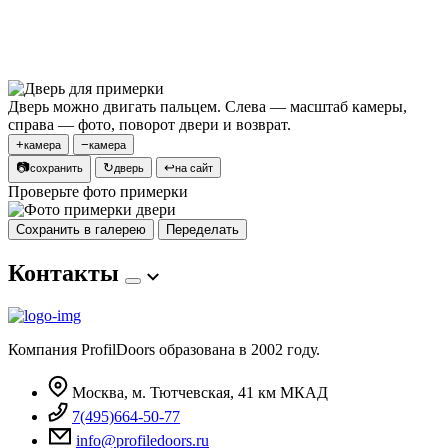
Дверь можно двигать пальцем. Слева — масштаб камеры,
справа — фото, поворот двери и возврат.
+
−
камера
камера
📷
↻
↩
сохранить
дверь
на сайт
Проверьте фото примерки
Сохранить в галерею
Переделать
Контакты
Компания ProfilDoors образована в 2002 году.
Москва, м. Тютчевская, 41 км МКАД
7(495)664-50-77
info@profiledoors.ru