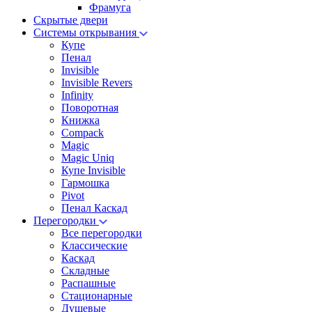
Фрамуга
Скрытые двери
Системы открывания
Купе
Пенал
Invisible
Invisible Revers
Infinity
Поворотная
Книжка
Compack
Magic
Magic Uniq
Купе Invisible
Гармошка
Pivot
Пенал Каскад
Перегородки
Все перегородки
Классические
Каскад
Складные
Распашные
Стационарные
Душевые