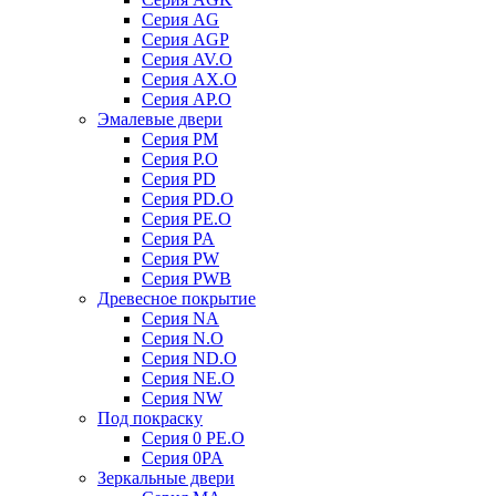
Серия AG
Серия AGP
Серия AV.O
Серия AX.O
Серия AP.O
Эмалевые двери
Серия PM
Серия P.O
Серия PD
Серия PD.O
Серия PE.O
Серия PA
Серия PW
Серия PWB
Древесное покрытие
Серия NA
Серия N.O
Серия ND.O
Серия NE.O
Серия NW
Под покраску
Серия 0 PE.O
Серия 0PA
Зеркальные двери