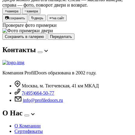
справа — фото, поворот двери и возврат.
+
−
камера
камера
📷
↻
↩
сохранить
дверь
на сайт
Проверьте фото примерки
Сохранить в галерею
Переделать
Контакты
Компания ProfilDoors образована в 2002 году.
Москва, м. Тютчевская, 41 км МКАД
7(495)664-50-77
info@profiledoors.ru
О Нас
О Компании
Сертификаты