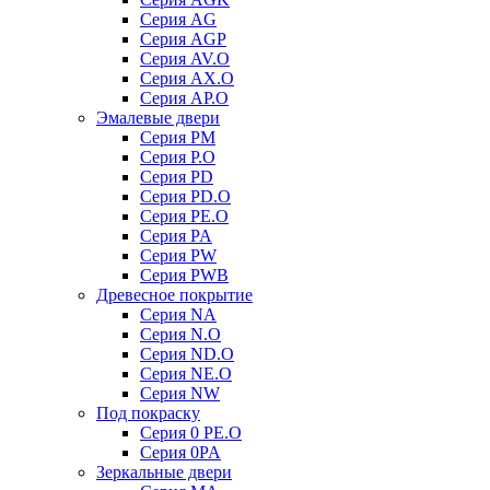
Серия AG
Серия AGP
Серия AV.O
Серия AX.O
Серия AP.O
Эмалевые двери
Серия PM
Серия P.O
Серия PD
Серия PD.O
Серия PE.O
Серия PA
Серия PW
Серия PWB
Древесное покрытие
Серия NA
Серия N.O
Серия ND.O
Серия NE.O
Серия NW
Под покраску
Серия 0 PE.O
Серия 0PA
Зеркальные двери