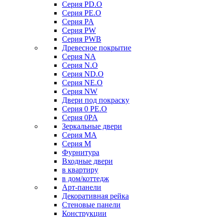
Серия PD.O
Серия PE.O
Серия PA
Серия PW
Серия PWB
Древесное покрытие
Серия NA
Серия N.O
Серия ND.O
Серия NE.O
Серия NW
Двери под покраску
Серия 0 PE.O
Серия 0PA
Зеркальные двери
Серия MA
Серия M
Фурнитура
Входные двери
в квартиру
в дом/коттедж
Арт-панели
Декоративная рейка
Стеновые панели
Конструкции