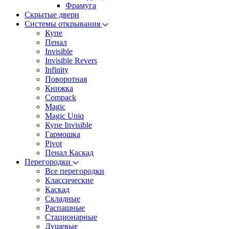
Фрамуга
Скрытые двери
Системы открывания
Купе
Пенал
Invisible
Invisible Revers
Infinity
Поворотная
Книжка
Compack
Magic
Magic Uniq
Купе Invisible
Гармошка
Pivot
Пенал Каскад
Перегородки
Все перегородки
Классические
Каскад
Складные
Распашные
Стационарные
Душевые