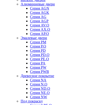
Алюминиевые двери
Серия AGN
Серия AGK
Серия AG
Серия AGP
Серия AV.O
Серия AX.O
Серия AP.O
Эмалевые двери
Серия PM
Серия P.O
Серия PD
Серия PD.O
Серия PE.O
Серия PA
Серия PW
Серия PWB
Древесное покрытие
Серия NA
Серия N.O
Серия ND.O
Серия NE.O
Серия NW
Под покраску