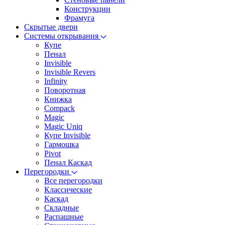
Конструкции
Фрамуга
Скрытые двери
Системы открывания
Купе
Пенал
Invisible
Invisible Revers
Infinity
Поворотная
Книжка
Compack
Magic
Magic Uniq
Купе Invisible
Гармошка
Pivot
Пенал Каскад
Перегородки
Все перегородки
Классические
Каскад
Складные
Распашные