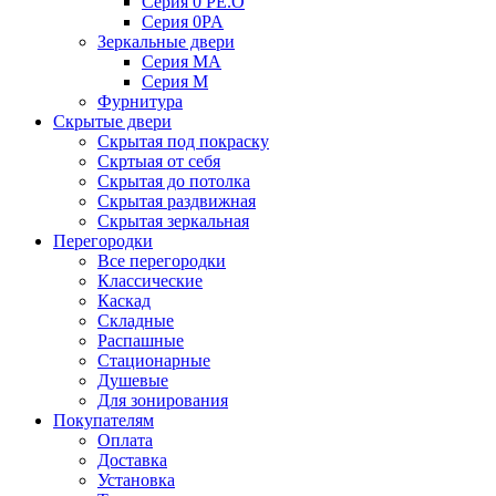
Серия 0 PE.O
Серия 0PA
Зеркальные двери
Серия MA
Серия M
Фурнитура
Скрытые двери
Скрытая под покраску
Скртыая от себя
Скрытая до потолка
Скрытая раздвижная
Скрытая зеркальная
Перегородки
Все перегородки
Классические
Каскад
Складные
Распашные
Стационарные
Душевые
Для зонирования
Покупателям
Оплата
Доставка
Установка