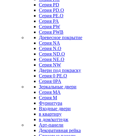
Серия PD
Серия PD.O
Серия PE.O
Серия PA
Серия PW
Серия PWB
Древесное покрытие
Серия NA
Серия N.O
Серия ND.O
Серия NE.O
Серия NW
Двери под покраску
Серия 0 PE.O
Серия 0PA
Зеркальные двери
Серия MA
Серия M
Фурнитура
Входные двери
в квартиру
в дом/коттедж
Арт-панели
Декоративная рейка
Стеновые панели