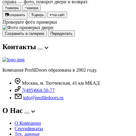
справа — фото, поворот двери и возврат.
+
−
камера
камера
📷
↻
↩
сохранить
дверь
на сайт
Проверьте фото примерки
Сохранить в галерею
Переделать
Контакты
Компания ProfilDoors образована в 2002 году.
Москва, м. Тютчевская, 41 км МКАД
7(495)664-50-77
info@profiledoors.ru
О Нас
О Компании
Сертификаты
Тех. данные