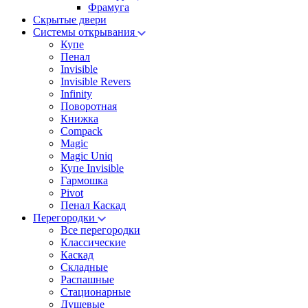
Фрамуга
Скрытые двери
Системы открывания
Купе
Пенал
Invisible
Invisible Revers
Infinity
Поворотная
Книжка
Compack
Magic
Magic Uniq
Купе Invisible
Гармошка
Pivot
Пенал Каскад
Перегородки
Все перегородки
Классические
Каскад
Складные
Распашные
Стационарные
Душевые