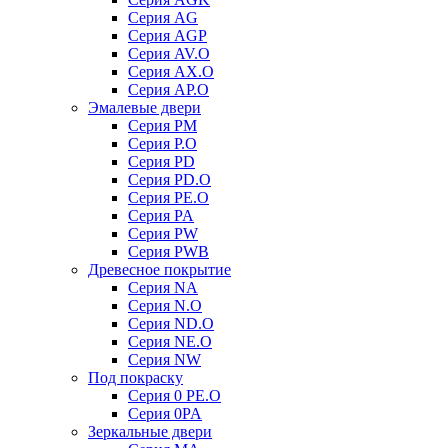
Серия AG
Серия AGP
Серия AV.O
Серия AX.O
Серия AP.O
Эмалевые двери
Серия PM
Серия P.O
Серия PD
Серия PD.O
Серия PE.O
Серия PA
Серия PW
Серия PWB
Древесное покрытие
Серия NA
Серия N.O
Серия ND.O
Серия NE.O
Серия NW
Под покраску
Серия 0 PE.O
Серия 0PA
Зеркальные двери