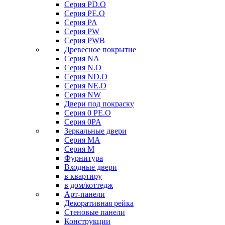
Серия PD.O
Серия PE.O
Серия PA
Серия PW
Серия PWB
Древесное покрытие
Серия NA
Серия N.O
Серия ND.O
Серия NE.O
Серия NW
Двери под покраску
Серия 0 PE.O
Серия 0PA
Зеркальные двери
Серия MA
Серия M
Фурнитура
Входные двери
в квартиру
в дом/коттедж
Арт-панели
Декоративная рейка
Стеновые панели
Конструкции