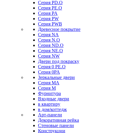
Серия PD.O
Серия PE.O
Серия PA
Серия PW
Серия PWB
Древесное покрытие
Серия NA
Серия N.O
Серия ND.O
Серия NE.O
Серия NW
Двери под покраску
Серия 0 PE.O
Серия 0PA
Зеркальные двери
Серия MA
Серия M
Фурнитура
Входные двери
в квартиру
в дом/коттедж
Арт-панели
Декоративная рейка
Стеновые панели
Конструкции