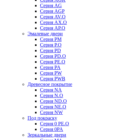
Серия AG
Серия AGP
Серия AV.O
Серия AX.O
Серия AP.O
Эмалевые двери
Серия PM
Серия P.O
Серия PD
Серия PD.O
Серия PE.O
Серия PA
Серия PW
Серия PWB
Древесное покрытие
Серия NA
Серия N.O
Серия ND.O
Серия NE.O
Серия NW
Под покраску
Серия 0 PE.O
Серия 0PA
Зеркальные двери