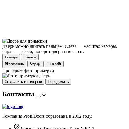
Дверь можно двигать пальцем. Слева — масштаб камеры,
справа — фото, поворот двери и возврат.
+
−
камера
камера
📷
↻
↩
сохранить
дверь
на сайт
Проверьте фото примерки
Сохранить в галерею
Переделать
Контакты
Компания ProfilDoors образована в 2002 году.
Москва, м. Тютчевская, 41 км МКАД