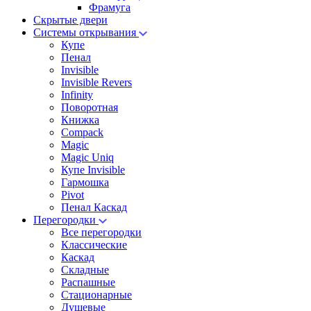
Фрамуга
Скрытые двери
Системы открывания
Купе
Пенал
Invisible
Invisible Revers
Infinity
Поворотная
Книжка
Compack
Magic
Magic Uniq
Купе Invisible
Гармошка
Pivot
Пенал Каскад
Перегородки
Все перегородки
Классические
Каскад
Складные
Распашные
Стационарные
Душевые