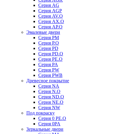
Серия AG
Серия AGP
Серия AV.O
Серия AX.O
Серия AP.O
Эмалевые двери
Серия PM
Серия P.O
Серия PD
Серия PD.O
Серия PE.O
Серия PA
Серия PW
Серия PWB
Древесное покрытие
Серия NA
Серия N.O
Серия ND.O
Серия NE.O
Серия NW
Под покраску
Серия 0 PE.O
Серия 0PA
Зеркальные двери