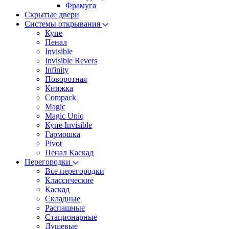
Фрамуга
Скрытые двери
Системы открывания
Купе
Пенал
Invisible
Invisible Revers
Infinity
Поворотная
Книжка
Compack
Magic
Magic Uniq
Купе Invisible
Гармошка
Pivot
Пенал Каскад
Перегородки
Все перегородки
Классические
Каскад
Складные
Распашные
Стационарные
Душевые