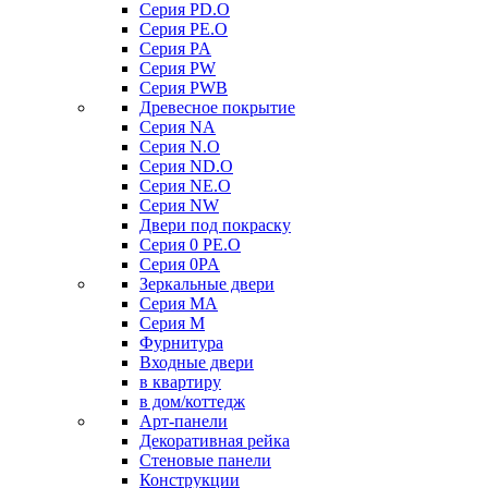
Серия PD.O
Серия PE.O
Серия PA
Серия PW
Серия PWB
Древесное покрытие
Серия NA
Серия N.O
Серия ND.O
Серия NE.O
Серия NW
Двери под покраску
Серия 0 PE.O
Серия 0PA
Зеркальные двери
Серия MA
Серия M
Фурнитура
Входные двери
в квартиру
в дом/коттедж
Арт-панели
Декоративная рейка
Стеновые панели
Конструкции