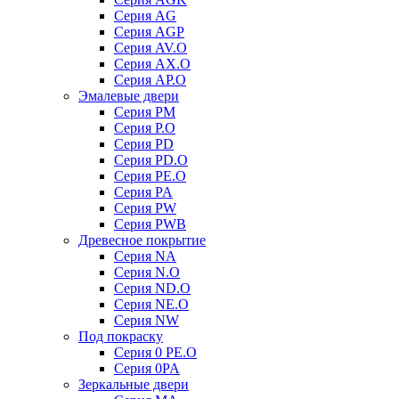
Серия AG
Серия AGP
Серия AV.O
Серия AX.O
Серия AP.O
Эмалевые двери
Серия PM
Серия P.O
Серия PD
Серия PD.O
Серия PE.O
Серия PA
Серия PW
Серия PWB
Древесное покрытие
Серия NA
Серия N.O
Серия ND.O
Серия NE.O
Серия NW
Под покраску
Серия 0 PE.O
Серия 0PA
Зеркальные двери