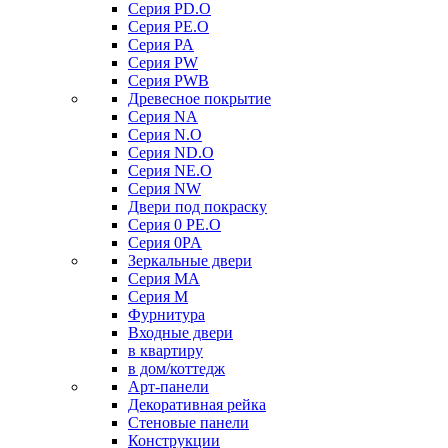
Серия PD.O
Серия PE.O
Серия PA
Серия PW
Серия PWB
Древесное покрытие
Серия NA
Серия N.O
Серия ND.O
Серия NE.O
Серия NW
Двери под покраску
Серия 0 PE.O
Серия 0PA
Зеркальные двери
Серия MA
Серия M
Фурнитура
Входные двери
в квартиру
в дом/коттедж
Арт-панели
Декоративная рейка
Стеновые панели
Конструкции