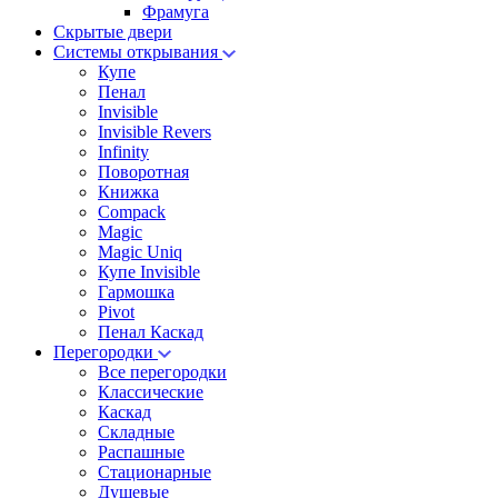
Фрамуга
Скрытые двери
Системы открывания
Купе
Пенал
Invisible
Invisible Revers
Infinity
Поворотная
Книжка
Compack
Magic
Magic Uniq
Купе Invisible
Гармошка
Pivot
Пенал Каскад
Перегородки
Все перегородки
Классические
Каскад
Складные
Распашные
Стационарные
Душевые