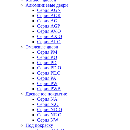
Алюминиевые двери
Серия AGN
Серия AGK
Серия AG
Серия AGP
Серия AV.O
Серия AX.O
Серия AP.O
Эмалевые двери
Серия PM
Серия P.O
Серия PD
Серия PD.O
Серия PE.O
Серия PA
Серия PW
Серия PWB
Древесное покрытие
Серия NA
Серия N.O
Серия ND.O
Серия NE.O
Серия NW
Под покраску