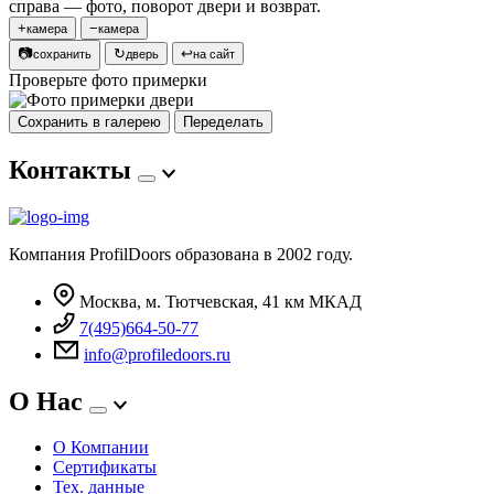
справа — фото, поворот двери и возврат.
+
−
камера
камера
📷
↻
↩
сохранить
дверь
на сайт
Проверьте фото примерки
Сохранить в галерею
Переделать
Контакты
Компания ProfilDoors образована в 2002 году.
Москва, м. Тютчевская, 41 км МКАД
7(495)664-50-77
info@profiledoors.ru
О Нас
О Компании
Сертификаты
Тех. данные