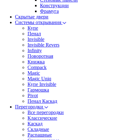
Конструкции
Фрамуга
Скрытые двери
Системы открывания
Купе
Пенал
Invisible
Invisible Revers
Infinity
Поворотная
Книжка
Compack
Magic
Magic Uniq
Купе Invisible
Гармошка
Pivot
Пенал Каскад
Перегородки
Все перегородки
Классические
Каскад
Складные
Распашные