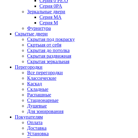
Серия 0 PE.O
Серия 0PA
Зеркальные двери
Серия MA
Серия M
Фурнитура
Скрытые двери
Скрытая под покраску
Скртыая от себя
Скрытая до потолка
Скрытая раздвижная
Скрытая зеркальная
Перегородки
Все перегородки
Классические
Каскад
Складные
Распашные
Стационарные
Душевые
Для зонирования
Покупателям
Оплата
Доставка
Установка