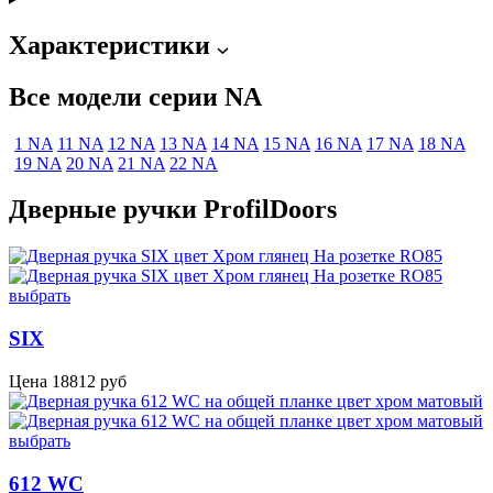
Характеристики
Все модели серии NA
1 NA
11 NA
12 NA
13 NA
14 NA
15 NA
16 NA
17 NA
18 NA
19 NA
20 NA
21 NA
22 NA
Дверные ручки ProfilDoors
выбрать
SIX
Цена
18812
руб
выбрать
612 WC