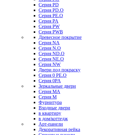
Серия PD
Серия PD.O
Серия PE.O
Серия PA
Серия PW
Серия PWB
Древесное покрытие
Серия NA
Серия N.O
Серия ND.O
Серия NE.O
Серия NW
Двери под покраску
Серия 0 PE.O
Серия 0PA
Зеркальные двери
Серия MA
Серия M
Фурнитура
Входные двери
в квартиру
в дом/коттедж
Арт-панели
Декоративная рейка
Стеновые панели