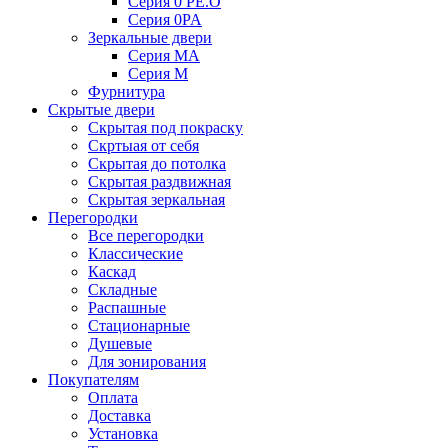
Серия 0 PE.O
Серия 0PA
Зеркальные двери
Серия MA
Серия M
Фурнитура
Скрытые двери
Скрытая под покраску
Скртыая от себя
Скрытая до потолка
Скрытая раздвижная
Скрытая зеркальная
Перегородки
Все перегородки
Классические
Каскад
Складные
Распашные
Стационарные
Душевые
Для зонирования
Покупателям
Оплата
Доставка
Установка