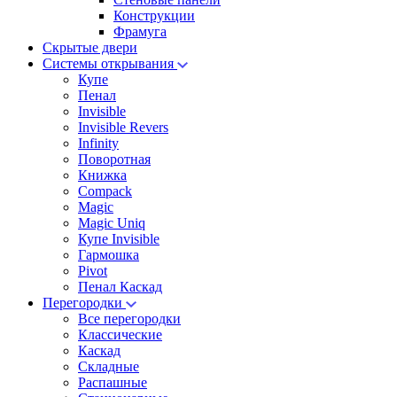
Конструкции
Фрамуга
Скрытые двери
Системы открывания
Купе
Пенал
Invisible
Invisible Revers
Infinity
Поворотная
Книжка
Compack
Magic
Magic Uniq
Купе Invisible
Гармошка
Pivot
Пенал Каскад
Перегородки
Все перегородки
Классические
Каскад
Складные
Распашные