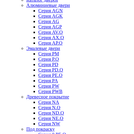
Алюминиевые двери
Серия AGN
Серия AGK
Серия AG
Серия AGP
Серия AV.O
Серия AX.O
Серия AP.O
Эмалевые двери
Серия PM
Серия P.O
Серия PD
Серия PD.O
Серия PE.O
Серия PA
Серия PW
Серия PWB
Древесное покрытие
Серия NA
Серия N.O
Серия ND.O
Серия NE.O
Серия NW
Под покраску