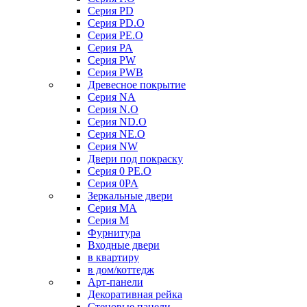
Серия PD
Серия PD.O
Серия PE.O
Серия PA
Серия PW
Серия PWB
Древесное покрытие
Серия NA
Серия N.O
Серия ND.O
Серия NE.O
Серия NW
Двери под покраску
Серия 0 PE.O
Серия 0PA
Зеркальные двери
Серия MA
Серия M
Фурнитура
Входные двери
в квартиру
в дом/коттедж
Арт-панели
Декоративная рейка
Стеновые панели