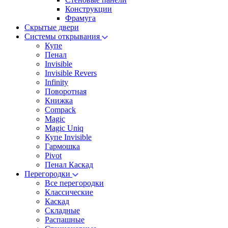
Конструкции
Фрамуга
Скрытые двери
Системы открывания
Купе
Пенал
Invisible
Invisible Revers
Infinity
Поворотная
Книжка
Compack
Magic
Magic Uniq
Купе Invisible
Гармошка
Pivot
Пенал Каскад
Перегородки
Все перегородки
Классические
Каскад
Складные
Распашные