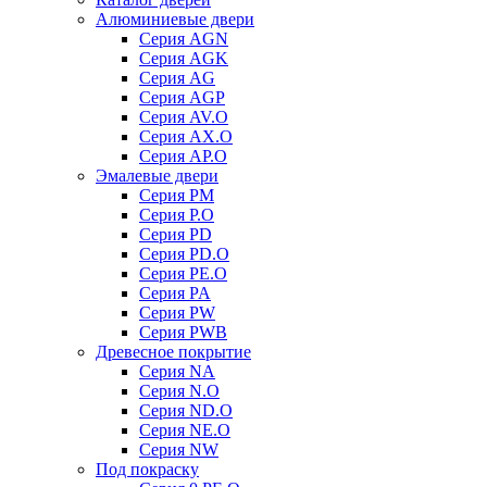
Алюминиевые двери
Серия AGN
Серия AGK
Серия AG
Серия AGP
Серия AV.O
Серия AX.O
Серия AP.O
Эмалевые двери
Серия PM
Серия P.O
Серия PD
Серия PD.O
Серия PE.O
Серия PA
Серия PW
Серия PWB
Древесное покрытие
Серия NA
Серия N.O
Серия ND.O
Серия NE.O
Серия NW
Под покраску