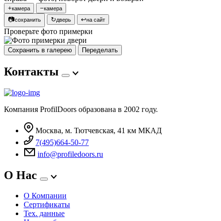
+
−
камера
камера
📷
↻
↩
сохранить
дверь
на сайт
Проверьте фото примерки
Сохранить в галерею
Переделать
Контакты
Компания ProfilDoors образована в 2002 году.
Москва, м. Тютчевская, 41 км МКАД
7(495)664-50-77
info@profiledoors.ru
О Нас
О Компании
Сертификаты
Тех. данные