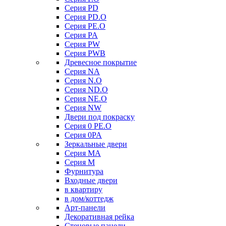
Серия PD
Серия PD.O
Серия PE.O
Серия PA
Серия PW
Серия PWB
Древесное покрытие
Серия NA
Серия N.O
Серия ND.O
Серия NE.O
Серия NW
Двери под покраску
Серия 0 PE.O
Серия 0PA
Зеркальные двери
Серия MA
Серия M
Фурнитура
Входные двери
в квартиру
в дом/коттедж
Арт-панели
Декоративная рейка
Стеновые панели