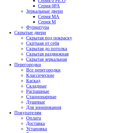
Серия 0 PE.O
Серия 0PA
Зеркальные двери
Серия MA
Серия M
Фурнитура
Скрытые двери
Скрытая под покраску
Скртыая от себя
Скрытая до потолка
Скрытая раздвижная
Скрытая зеркальная
Перегородки
Все перегородки
Классические
Каскад
Складные
Распашные
Стационарные
Душевые
Для зонирования
Покупателям
Оплата
Доставка
Установка