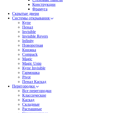
Конструкции
Фрамуга
Скрытые двери
Системы открывания
Купе
Пенал
Invisible
Invisible Revers
Infinity
Поворотная
Книжка
Compack
Magic
Magic Uniq
Купе Invisible
Гармошка
Pivot
Пенал Каскад
Перегородки
Все перегородки
Классические
Каскад
Складные
Распашные