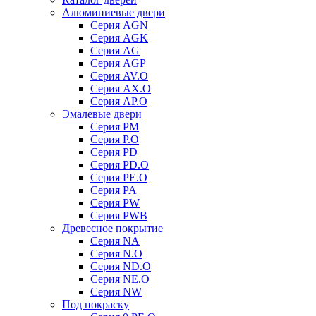
Алюминиевые двери
Серия AGN
Серия AGK
Серия AG
Серия AGP
Серия AV.O
Серия AX.O
Серия AP.O
Эмалевые двери
Серия PM
Серия P.O
Серия PD
Серия PD.O
Серия PE.O
Серия PA
Серия PW
Серия PWB
Древесное покрытие
Серия NA
Серия N.O
Серия ND.O
Серия NE.O
Серия NW
Под покраску