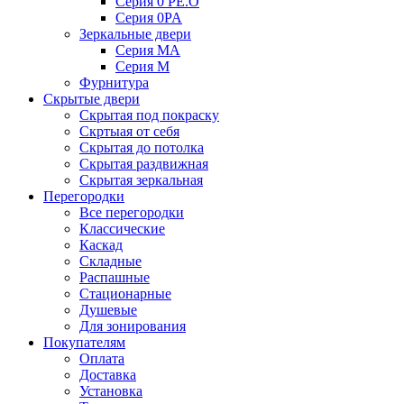
Серия 0 PE.O
Серия 0PA
Зеркальные двери
Серия MA
Серия M
Фурнитура
Скрытые двери
Скрытая под покраску
Скртыая от себя
Скрытая до потолка
Скрытая раздвижная
Скрытая зеркальная
Перегородки
Все перегородки
Классические
Каскад
Складные
Распашные
Стационарные
Душевые
Для зонирования
Покупателям
Оплата
Доставка
Установка