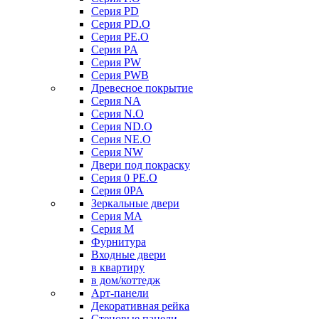
Серия PD
Серия PD.O
Серия PE.O
Серия PA
Серия PW
Серия PWB
Древесное покрытие
Серия NA
Серия N.O
Серия ND.O
Серия NE.O
Серия NW
Двери под покраску
Серия 0 PE.O
Серия 0PA
Зеркальные двери
Серия MA
Серия M
Фурнитура
Входные двери
в квартиру
в дом/коттедж
Арт-панели
Декоративная рейка
Стеновые панели