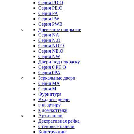
Серия PD.O
Серия PE.O
Серия PA
Серия PW
Серия PWB
Древесное покрытие
Серия NA
Серия N.O
Серия ND.O
Серия NE.O
Серия NW
Двери под покраску
Серия 0 PE.O
Серия 0PA
Зеркальные двери
Серия MA
Серия M
Фурнитура
Входные двери
в квартиру
в дом/коттедж
Арт-панели
Декоративная рейка
Стеновые панели
Конструкции