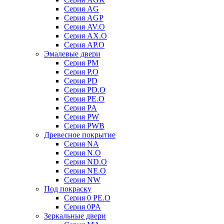
Серия AG
Серия AGP
Серия AV.O
Серия AX.O
Серия AP.O
Эмалевые двери
Серия PM
Серия P.O
Серия PD
Серия PD.O
Серия PE.O
Серия PA
Серия PW
Серия PWB
Древесное покрытие
Серия NA
Серия N.O
Серия ND.O
Серия NE.O
Серия NW
Под покраску
Серия 0 PE.O
Серия 0PA
Зеркальные двери