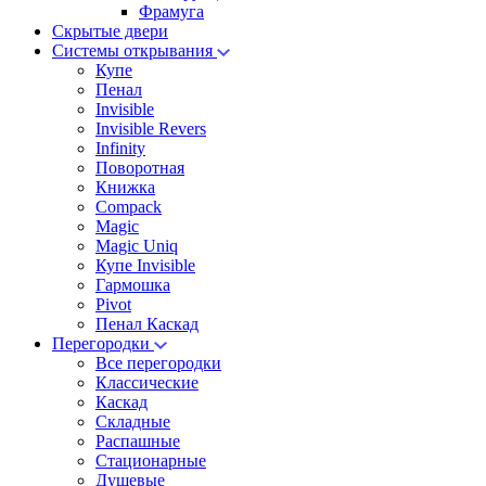
Фрамуга
Скрытые двери
Системы открывания
Купе
Пенал
Invisible
Invisible Revers
Infinity
Поворотная
Книжка
Compack
Magic
Magic Uniq
Купе Invisible
Гармошка
Pivot
Пенал Каскад
Перегородки
Все перегородки
Классические
Каскад
Складные
Распашные
Стационарные
Душевые