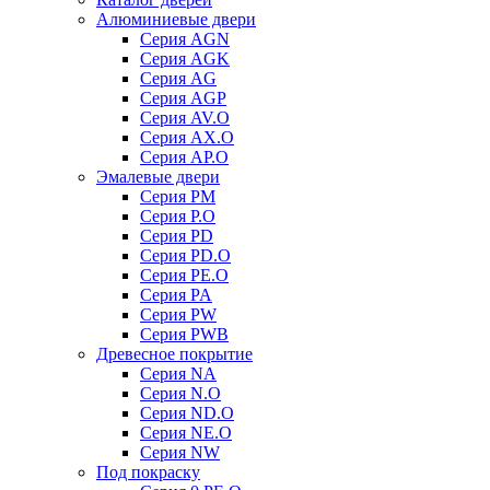
Алюминиевые двери
Серия AGN
Серия AGK
Серия AG
Серия AGP
Серия AV.O
Серия AX.O
Серия AP.O
Эмалевые двери
Серия PM
Серия P.O
Серия PD
Серия PD.O
Серия PE.O
Серия PA
Серия PW
Серия PWB
Древесное покрытие
Серия NA
Серия N.O
Серия ND.O
Серия NE.O
Серия NW
Под покраску