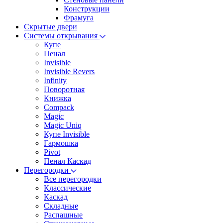
Конструкции
Фрамуга
Скрытые двери
Системы открывания
Купе
Пенал
Invisible
Invisible Revers
Infinity
Поворотная
Книжка
Compack
Magic
Magic Uniq
Купе Invisible
Гармошка
Pivot
Пенал Каскад
Перегородки
Все перегородки
Классические
Каскад
Складные
Распашные