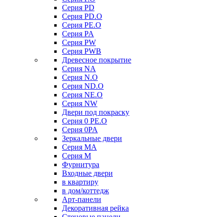
Серия PD
Серия PD.O
Серия PE.O
Серия PA
Серия PW
Серия PWB
Древесное покрытие
Серия NA
Серия N.O
Серия ND.O
Серия NE.O
Серия NW
Двери под покраску
Серия 0 PE.O
Серия 0PA
Зеркальные двери
Серия MA
Серия M
Фурнитура
Входные двери
в квартиру
в дом/коттедж
Арт-панели
Декоративная рейка
Стеновые панели