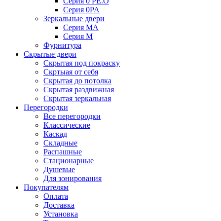
Серия 0 PE.O
Серия 0PA
Зеркальные двери
Серия MA
Серия M
Фурнитура
Скрытые двери
Скрытая под покраску
Скртыая от себя
Скрытая до потолка
Скрытая раздвижная
Скрытая зеркальная
Перегородки
Все перегородки
Классические
Каскад
Складные
Распашные
Стационарные
Душевые
Для зонирования
Покупателям
Оплата
Доставка
Установка