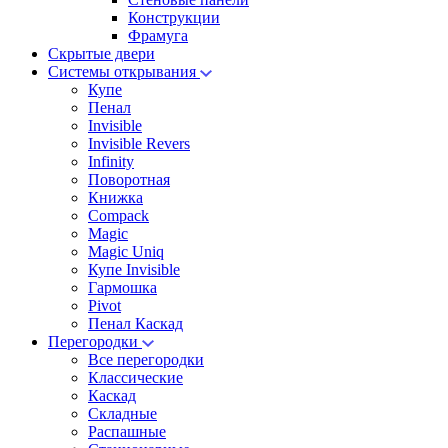
Конструкции
Фрамуга
Скрытые двери
Системы открывания
Купе
Пенал
Invisible
Invisible Revers
Infinity
Поворотная
Книжка
Compack
Magic
Magic Uniq
Купе Invisible
Гармошка
Pivot
Пенал Каскад
Перегородки
Все перегородки
Классические
Каскад
Складные
Распашные