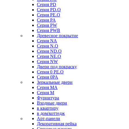
Серия PD
Серия PD.O
Серия PE.O
Серия PA
Серия PW
Серия PWB
Древесное покрытие
Серия NA
Серия N.O
Серия ND.O
Серия NE.O
Серия NW
Двери под покраску
Серия 0 PE.O
Серия 0PA
Зеркальные двери
Серия MA
Серия M
Фурнитура
Входные двери
в квартиру
в дом/коттедж
Арт-панели
Декоративная рейка
Стеновые панели