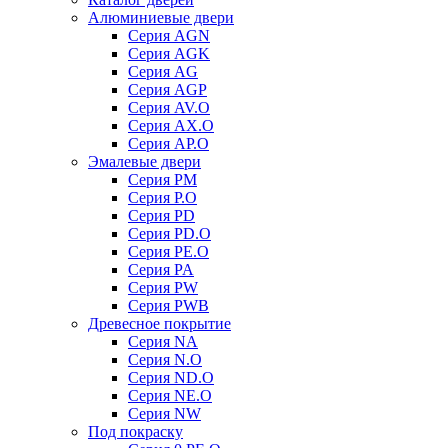
Алюминиевые двери
Серия AGN
Серия AGK
Серия AG
Серия AGP
Серия AV.O
Серия AX.O
Серия AP.O
Эмалевые двери
Серия PM
Серия P.O
Серия PD
Серия PD.O
Серия PE.O
Серия PA
Серия PW
Серия PWB
Древесное покрытие
Серия NA
Серия N.O
Серия ND.O
Серия NE.O
Серия NW
Под покраску