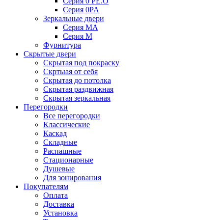
Серия 0 PE.O
Серия 0PA
Зеркальные двери
Серия MA
Серия M
Фурнитура
Скрытые двери
Скрытая под покраску
Скртыая от себя
Скрытая до потолка
Скрытая раздвижная
Скрытая зеркальная
Перегородки
Все перегородки
Классические
Каскад
Складные
Распашные
Стационарные
Душевые
Для зонирования
Покупателям
Оплата
Доставка
Установка