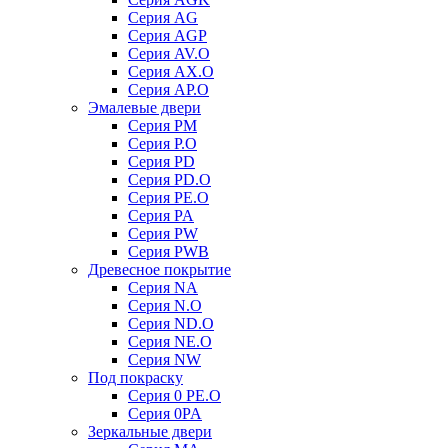
Серия AG
Серия AGP
Серия AV.O
Серия AX.O
Серия AP.O
Эмалевые двери
Серия PM
Серия P.O
Серия PD
Серия PD.O
Серия PE.O
Серия PA
Серия PW
Серия PWB
Древесное покрытие
Серия NA
Серия N.O
Серия ND.O
Серия NE.O
Серия NW
Под покраску
Серия 0 PE.O
Серия 0PA
Зеркальные двери