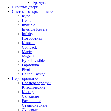
Фрамуга
Скрытые двери
Системы открывания
Купе
Пенал
Invisible
Invisible Revers
Infinity
Поворотная
Книжка
Compack
Magic
Magic Uniq
Купе Invisible
Гармошка
Pivot
Пенал Каскад
Перегородки
Все перегородки
Классические
Каскад
Складные
Распашные
Стационарные
Душевые