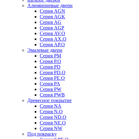
Алюминиевые двери
Серия AGN
Серия AGK
Серия AG
Серия AGP
Серия AV.O
Серия AX.O
Серия AP.O
Эмалевые двери
Серия PM
Серия P.O
Серия PD
Серия PD.O
Серия PE.O
Серия PA
Серия PW
Серия PWB
Древесное покрытие
Серия NA
Серия N.O
Серия ND.O
Серия NE.O
Серия NW
Под покраску