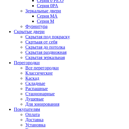
Серия 0 PE.O
Серия 0PA
Зеркальные двери
Серия MA
Серия M
Фурнитура
Скрытые двери
Скрытая под покраску
Скртыая от себя
Скрытая до потолка
Скрытая раздвижная
Скрытая зеркальная
Перегородки
Все перегородки
Классические
Каскад
Складные
Распашные
Стационарные
Душевые
Для зонирования
Покупателям
Оплата
Доставка
Установка