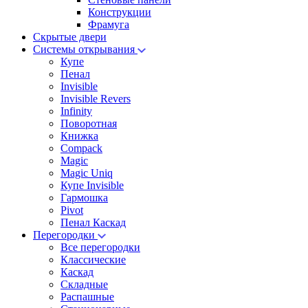
Конструкции
Фрамуга
Скрытые двери
Системы открывания
Купе
Пенал
Invisible
Invisible Revers
Infinity
Поворотная
Книжка
Compack
Magic
Magic Uniq
Купе Invisible
Гармошка
Pivot
Пенал Каскад
Перегородки
Все перегородки
Классические
Каскад
Складные
Распашные