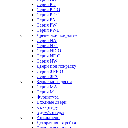
Серия PD
Серия PD.O
Серия PE.O
Серия PA
Серия PW
Серия PWB
Древесное покрытие
Серия NA
Серия N.O
Серия ND.O
Серия NE.O
Серия NW
Двери под покраску
Серия 0 PE.O
Серия 0PA
Зеркальные двери
Серия MA
Серия M
Фурнитура
Входные двери
в квартиру
в дом/коттедж
Арт-панели
Декоративная рейка
Стеновые панели