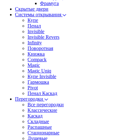
Фрамуга
Скрытые двери
Системы открывания
Купе
Пенал
Invisible
Invisible Revers
Infinity
Поворотная
Книжка
Compack
Magic
Magic Uniq
Купе Invisible
Гармошка
Pivot
Пенал Каскад
Перегородки
Все перегородки
Классические
Каскад
Складные
Распашные
Стационарные
Душевые