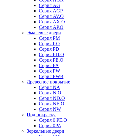
Серия AG
Серия AGP
Серия AV.O
Серия AX.O
Серия AP.O
Эмалевые двери
Серия PM
Серия P.O
Серия PD
Серия PD.O
Серия PE.O
Серия PA
Серия PW
Серия PWB
Древесное покрытие
Серия NA
Серия N.O
Серия ND.O
Серия NE.O
Серия NW
Под покраску
Серия 0 PE.O
Серия 0PA
Зеркальные двери