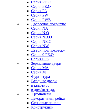
Серия PD.O
Серия PE.O
Серия PA
Серия PW
Серия PWB
Древесное покрытие
Серия NA
Серия N.O
Серия ND.O
Серия NE.O
Серия NW
Двери под покраску
Серия 0 PE.O
Серия 0PA
Зеркальные двери
Серия MA
Серия M
Фурнитура
Входные двери
в квартиру
в дом/коттедж
Арт-панели
Декоративная рейка
Стеновые панели
Конструкции