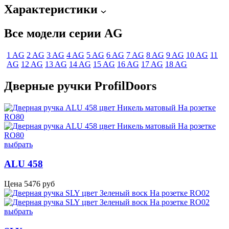
Характеристики
Все модели серии AG
1 AG
2 AG
3 AG
4 AG
5 AG
6 AG
7 AG
8 AG
9 AG
10 AG
11
AG
12 AG
13 AG
14 AG
15 AG
16 AG
17 AG
18 AG
Дверные ручки ProfilDoors
выбрать
ALU 458
Цена
5476
руб
выбрать