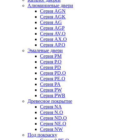
Алюминиевые двери
Серия AGN
Серия AGK
Серия AG
Серия AGP
Серия AV.O
Серия AX.O
Серия AP.O
Эмалевые двери
Серия PM
Серия P.O
Серия PD
Серия PD.O
Серия PE.O
Серия PA
Серия PW
Серия PWB
Древесное покрытие
Серия NA
Серия N.O
Серия ND.O
Серия NE.O
Серия NW
Под покраску