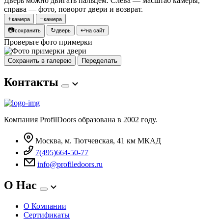
Дверь можно двигать пальцем. Слева — масштаб камеры,
справа — фото, поворот двери и возврат.
+
−
камера
камера
📷
↻
↩
сохранить
дверь
на сайт
Проверьте фото примерки
Сохранить в галерею
Переделать
Контакты
Компания ProfilDoors образована в 2002 году.
Москва, м. Тютчевская, 41 км МКАД
7(495)664-50-77
info@profiledoors.ru
О Нас
О Компании
Сертификаты