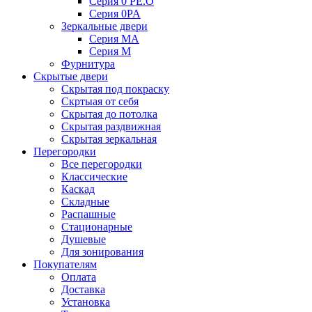
Серия 0 PE.O
Серия 0PA
Зеркальные двери
Серия MA
Серия M
Фурнитура
Скрытые двери
Скрытая под покраску
Скртыая от себя
Скрытая до потолка
Скрытая раздвижная
Скрытая зеркальная
Перегородки
Все перегородки
Классические
Каскад
Складные
Распашные
Стационарные
Душевые
Для зонирования
Покупателям
Оплата
Доставка
Установка