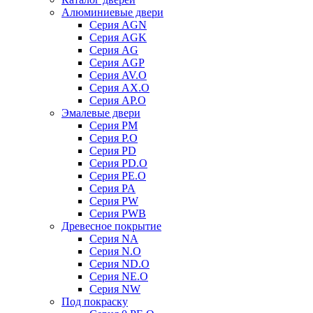
Алюминиевые двери
Серия AGN
Серия AGK
Серия AG
Серия AGP
Серия AV.O
Серия AX.O
Серия AP.O
Эмалевые двери
Серия PM
Серия P.O
Серия PD
Серия PD.O
Серия PE.O
Серия PA
Серия PW
Серия PWB
Древесное покрытие
Серия NA
Серия N.O
Серия ND.O
Серия NE.O
Серия NW
Под покраску