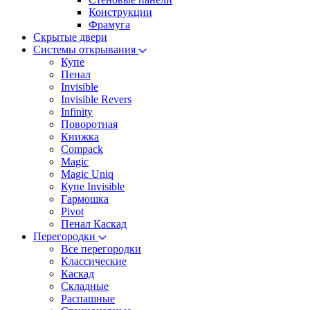
Конструкции
Фрамуга
Скрытые двери
Системы открывания
Купе
Пенал
Invisible
Invisible Revers
Infinity
Поворотная
Книжка
Compack
Magic
Magic Uniq
Купе Invisible
Гармошка
Pivot
Пенал Каскад
Перегородки
Все перегородки
Классические
Каскад
Складные
Распашные