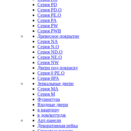
Серия PD
Серия PD.O
Серия PE.O
Серия PA
Серия PW
Серия PWB
Древесное покрытие
Серия NA
Серия N.O
Серия ND.O
Серия NE.O
Серия NW
Двери под покраску
Серия 0 PE.O
Серия 0PA
Зеркальные двери
Серия MA
Серия M
Фурнитура
Входные двери
в квартиру
в дом/коттедж
Арт-панели
Декоративная рейка
Стеновые панели