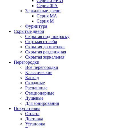
Серия 0 PE.O
Серия 0PA
Зеркальные двери
Серия MA
Серия M
Фурнитура
Скрытые двери
Скрытая под покраску
Скртыая от себя
Скрытая до потолка
Скрытая раздвижная
Скрытая зеркальная
Перегородки
Все перегородки
Классические
Каскад
Складные
Распашные
Стационарные
Душевые
Для зонирования
Покупателям
Оплата
Доставка
Установка