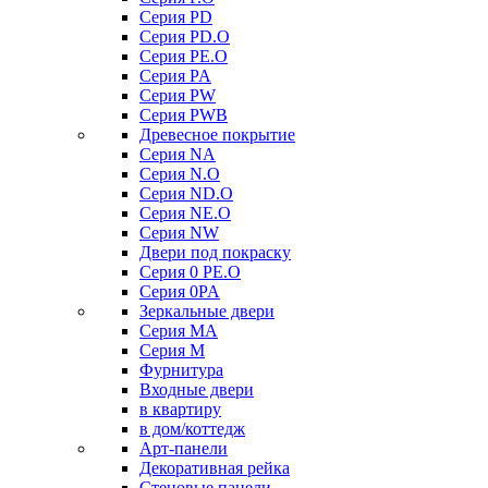
Серия PD
Серия PD.O
Серия PE.O
Серия PA
Серия PW
Серия PWB
Древесное покрытие
Серия NA
Серия N.O
Серия ND.O
Серия NE.O
Серия NW
Двери под покраску
Серия 0 PE.O
Серия 0PA
Зеркальные двери
Серия MA
Серия M
Фурнитура
Входные двери
в квартиру
в дом/коттедж
Арт-панели
Декоративная рейка
Стеновые панели