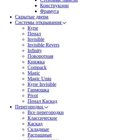
Конструкции
Фрамуга
Скрытые двери
Системы открывания
Купе
Пенал
Invisible
Invisible Revers
Infinity
Поворотная
Книжка
Compack
Magic
Magic Uniq
Купе Invisible
Гармошка
Pivot
Пенал Каскад
Перегородки
Все перегородки
Классические
Каскад
Складные
Распашные