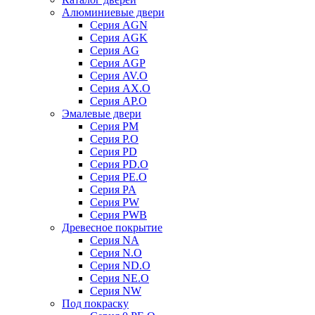
Алюминиевые двери
Серия AGN
Серия AGK
Серия AG
Серия AGP
Серия AV.O
Серия AX.O
Серия AP.O
Эмалевые двери
Серия PM
Серия P.O
Серия PD
Серия PD.O
Серия PE.O
Серия PA
Серия PW
Серия PWB
Древесное покрытие
Серия NA
Серия N.O
Серия ND.O
Серия NE.O
Серия NW
Под покраску